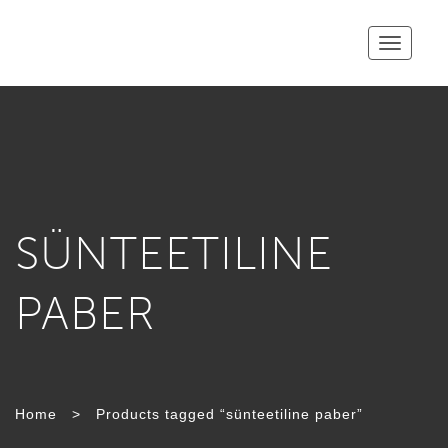
Toggle
navigatio
SÜNTEETILINE
PABER
Home
>
Products tagged “sünteetiline paber”