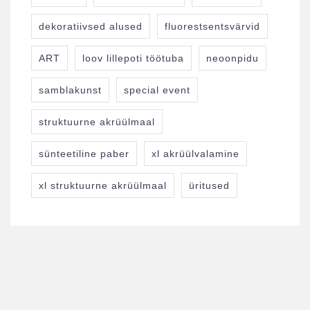
dekoratiivsed alused
fluorestsentsvärvid
ART
loov lillepoti töötuba
neoonpidu
samblakunst
special event
struktuurne akrüülmaal
sünteetiline paber
xl akrüülvalamine
xl struktuurne akrüülmaal
üritused