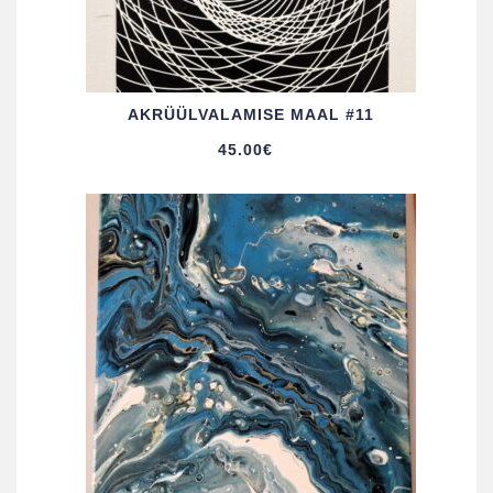
AKRÜÜL­VALAMISE MAAL #11
45.00
€