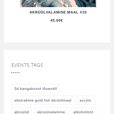
AKRÜÜL­VALAMISE MAAL #10
45.00
€
EVENTS TAGS
3d kangakunst lõuendil
abstraktne gold foil akrüülmaal
acrylic
akrüülid
akrüülvalamine
alkoholitint