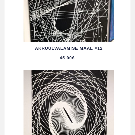
AKRÜÜL­VALAMISE MAAL #12
45.00
€