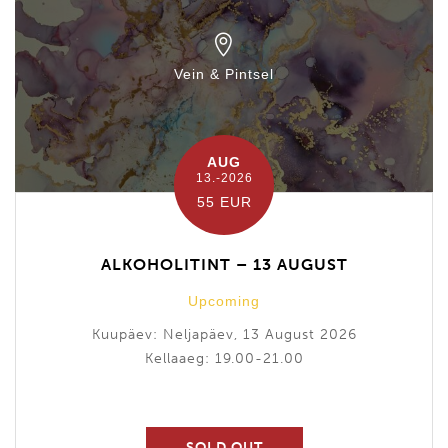
Vein & Pintsel
AUG
13.-2026
55 EUR
ALKOHOLITINT – 13 AUGUST
Upcoming
Kuupäev: Neljapäev, 13 August 2026
Kellaaeg: 19.00-21.00
SOLD OUT