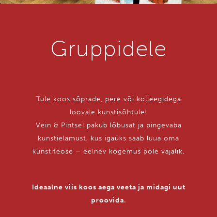
Gruppi­dele
Tule koos sõprade, pere või kolleegidega
loovale kunstisõhtule!
Vein & Pintsel pakub lõbusat ja pingevaba
kunstielamust, kus igaüks saab luua oma
kunstiteose – eelnev kogemus pole vajalik.
Ideaalne viis koos aega veeta ja midagi uut
proovida.