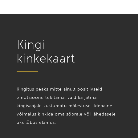
Kingi
kinke­kaart
Kingitus peaks mitte ainult positiivseid
emotsioone tekitama, vaid ka jätma
kingisaajale kustumatu mälestuse. Ideaalne
võimalus kinkida oma sõbrale või lähedasele
üks lõbus elamus.