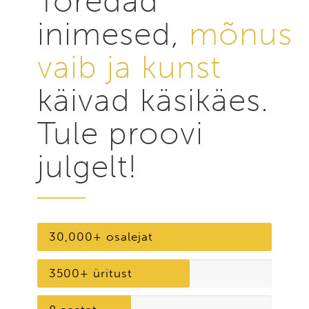
Toredad
inimesed,
mõnus
vaib ja kunst
käivad käsikäes.
Tule proovi
julgelt!
30,000+ osalejat
3500+ üritust