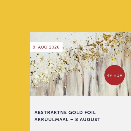
8. AUG 2026
 EUR
49 EUR
T
ABSTRAKTNE GOLD FOIL
AKRÜÜLMAAL – 8 AUGUST