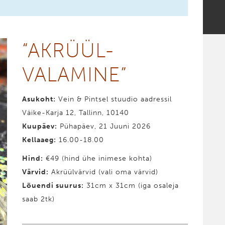
“AKRÜÜL­
VALAMINE”
Asukoht:
Vein & Pintsel stuudio aadressil
Väike-Karja 12, Tallinn, 10140
Kuupäev:
Pühapäev, 21 Juuni 2026
Kellaaeg:
16.00-18.00
Hind
:
€49 (hind ühe inimese kohta)
Värvid
:
Akrüülvärvid (vali oma värvid)
Lõuendi suurus:
31cm x 31cm (iga osaleja
saab 2tk)