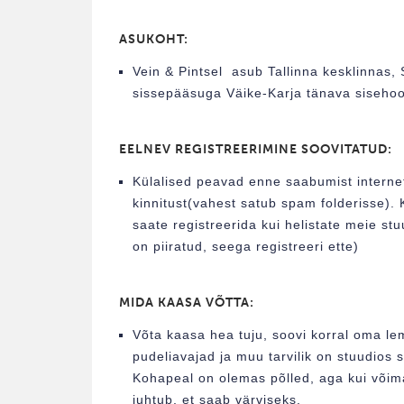
ASUKOHT:
Vein & Pintsel asub Tallinna kesklinnas, 
sissepääsuga Väike-Karja tänava sisehoo
EELNEV REGISTREERIMINE SOOVITATUD:
Külalised peavad enne saabumist interneti
kinnitust(vahest satub spam folderisse).
saate registreerida kui helistate meie st
on piiratud, seega registreeri ette)
MIDA KAASA VÕTTA:
Võta kaasa hea tuju, soovi korral oma lem
pudeliavajad ja muu tarvilik on stuudios 
Kohapeal on olemas põlled, aga kui võimalik
juhtub, et saab värviseks.