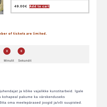
49.00
€
Add to cart
er of tickets are limited.
0
0
Minutit
Sekundit
uhendajat ja kõike vajalikke kunstitarbeid. Igale
s ja kohapeal pakume ka värskenduseks
võtta oma meelepärased joogid ja/või suupisted.