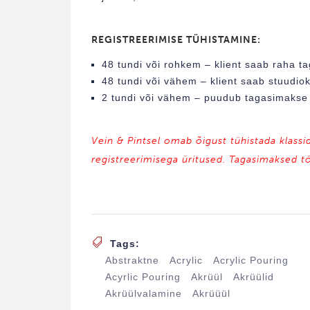
REGISTREERIMISE TÜHISTAMINE:
48 tundi või rohkem – klient saab raha ta
48 tundi või vähem – klient saab stuudiokr
2 tundi või vähem – puudub tagasimakse /
Vein & Pintsel omab õigust tühistada klassi
registreerimisega üritused. Tagasimaksed t
Tags:
Abstraktne
Acrylic
Acrylic Pouring
Acyrlic Pouring
Akrüül
Akrüülid
Akrüülvalamine
Akrüüül