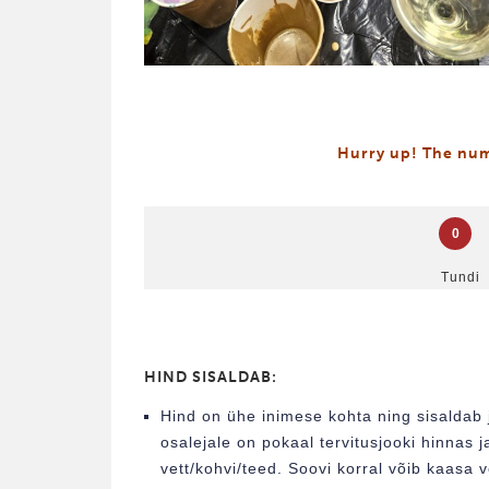
Hurry up! The numb
0
Tundi
HIND SISALDAB:
Hind on ühe inimese kohta ning sisaldab j
osalejale on pokaal tervitusjooki hinna
vett/kohvi/teed. Soovi korral võib kaasa 