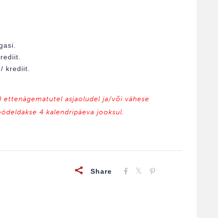
gasi.
ediit.
 krediit.
d ettenägematutel asjaoludel ja/või vähese
öödeldakse 4 kalendripäeva jooksul.
Share