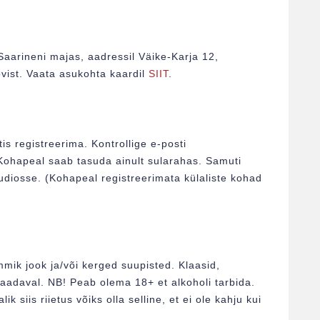
Saarineni majas, aadressil Väike-Karja 12,
vist. Vaata asukohta kaardil
SIIT
.
s registreerima. Kontrollige e-posti
 Kohapeal saab tasuda ainult sularahas. Samuti
uudiosse. (Kohapeal registreerimata külaliste kohad
mik jook ja/või kerged suupisted. Klaasid,
saadaval. NB! Peab olema 18+ et alkoholi tarbida.
 siis riietus võiks olla selline, et ei ole kahju kui