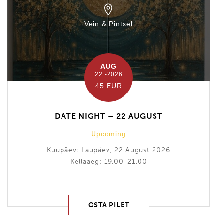
Vein & Pintsel
AUG
22.-2026
45 EUR
DATE NIGHT – 22 AUGUST
Upcoming
Kuupäev: Laupäev, 22 August 2026
Kellaaeg: 19.00-21.00
OSTA PILET