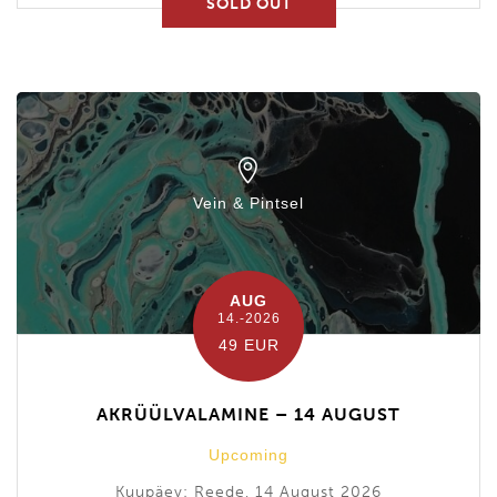
SOLD OUT
Vein & Pintsel
AUG
14.-2026
49 EUR
AKRÜÜLVALAMINE – 14 AUGUST
Upcoming
Kuupäev: Reede, 14 August 2026