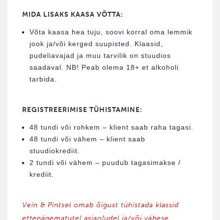
MIDA LISAKS KAASA VÕTTA:
Võta kaasa hea tuju, soovi korral oma lemmik
jook ja/või kerged suupisted. Klaasid,
pudeliavajad ja muu tarvilik on stuudios
saadaval. NB! Peab olema 18+ et alkoholi
tarbida.
REGISTREERIMISE TÜHISTAMINE:
48 tundi või rohkem – klient saab raha tagasi.
48 tundi või vähem – klient saab
stuudiokrediit.
2 tundi või vähem – puudub tagasimakse /
krediit.
Vein & Pintsel omab õigust tühistada klassid
ettenägematutel asjaoludel ja/või vähese