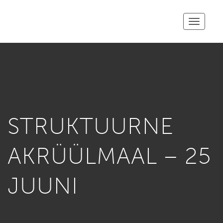
Toggle
navigatio
STRUKTUURNE
AKRÜÜLMAAL – 25
JUUNI