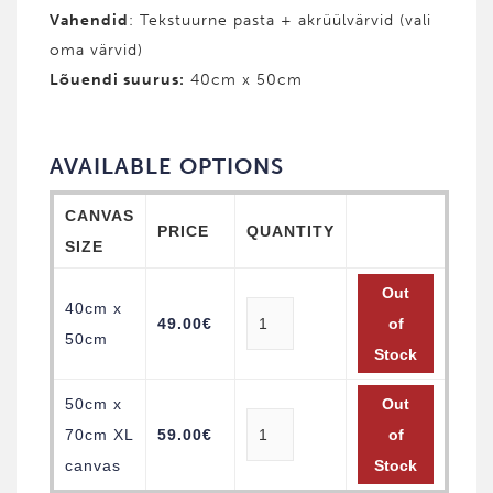
Vahendid
: Tekstuurne pasta + akrüülvärvid (vali
oma värvid)
Lõuendi suurus:
40cm x 50cm
AVAILABLE OPTIONS
CANVAS
PRICE
QUANTITY
SIZE
Out
40cm x
49.00
€
of
50cm
Stock
50cm x
Out
70cm XL
59.00
€
of
canvas
Stock