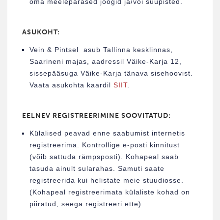
oma meelepärased joogid ja/või suupisted.
ASUKOHT:
Vein & Pintsel asub Tallinna kesklinnas,
Saarineni majas, aadressil Väike-Karja 12,
sissepääsuga Väike-Karja tänava sisehoovist.
Vaata asukohta kaardil
SIIT
.
EELNEV REGISTREERIMINE SOOVITATUD:
Külalised peavad enne saabumist internetis
registreerima. Kontrollige e-posti kinnitust
(võib sattuda rämpsposti). Kohapeal saab
tasuda ainult sularahas. Samuti saate
registreerida kui helistate meie stuudiosse.
(Kohapeal registreerimata külaliste kohad on
piiratud, seega registreeri ette)