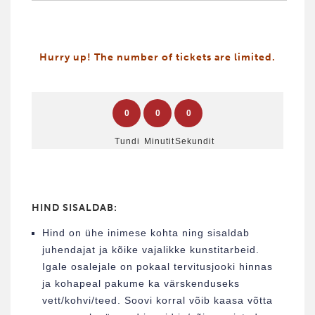
Hurry up! The number of tickets are limited.
0
0
0
Tundi
Minutit
Sekundit
HIND SISALDAB:
Hind on ühe inimese kohta ning sisaldab
juhendajat ja kõike vajalikke kunstitarbeid.
Igale osalejale on pokaal tervitusjooki hinnas
ja kohapeal pakume ka värskenduseks
vett/kohvi/teed. Soovi korral võib kaasa võtta