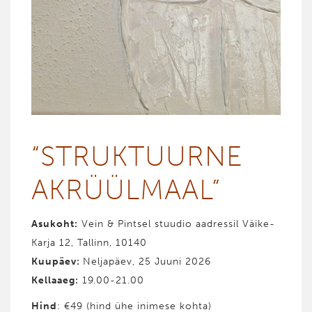
“STRUK­TUURNE
AKRÜÜL­­MAAL”
Asukoht:
Vein & Pintsel stuudio aadressil Väike-
Karja 12, Tallinn, 10140
Kuupäev:
Neljapäev, 25 Juuni 2026
Kellaaeg:
19.00-21.00
Hind
: €49 (hind ühe inimese kohta)