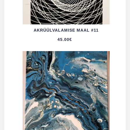
AKRÜÜL­VALAMISE MAAL #11
45.00
€