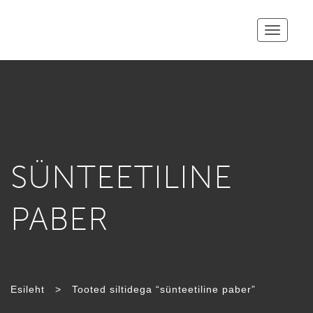
Toggle
navigatio
SÜNTEETILINE
PABER
Esileht
>
Tooted siltidega “sünteetiline paber”