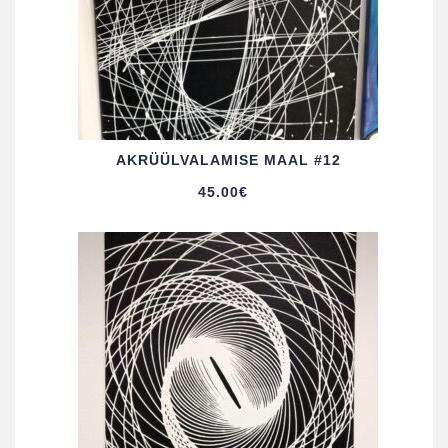
AKRÜÜL­VALAMISE MAAL #12
45.00
€