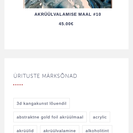
AKRÜÜL­VALAMISE MAAL #10
45.00
€
ÜRITUSTE MÄRKSÕNAD
3d kangakunst lõuendil
abstraktne gold foil akrüülmaal
acrylic
akrüülid
akrüülvalamine
alkoholitint