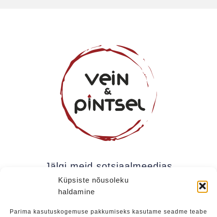
Jälgi meid sotsiaalmeedias
Küpsiste nõusoleku
haldamine
Kui soovite olla kursis meie uudistega (uued
Parima kasutuskogemuse pakkumiseks kasutame seadme teabe