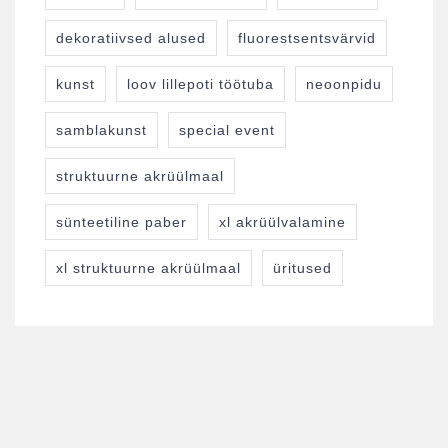
dekoratiivsed alused
fluorestsentsvärvid
kunst
loov lillepoti töötuba
neoonpidu
samblakunst
special event
struktuurne akrüülmaal
sünteetiline paber
xl akrüülvalamine
xl struktuurne akrüülmaal
üritused