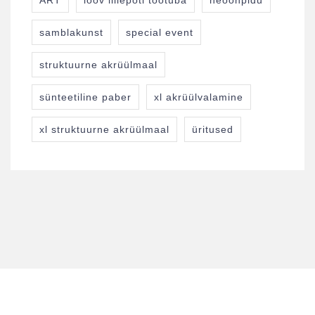
ART
loov lillepoti töötuba
neoonpidu
samblakunst
special event
struktuurne akrüülmaal
sünteetiline paber
xl akrüülvalamine
xl struktuurne akrüülmaal
üritused