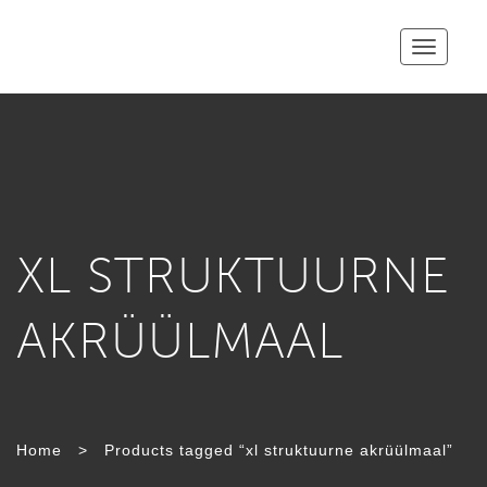
Toggle
navigatio
XL STRUKTUURNE
AKRÜÜLMAAL
Home
>
Products tagged “xl struktuurne akrüülmaal”