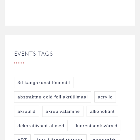
EVENTS TAGS
3d kangakunst lõuendil
abstraktne gold foil akrüülmaal
acrylic
akrüülid
akrüülvalamine
alkoholitint
dekoratiivsed alused
fluorestsentsvärvid