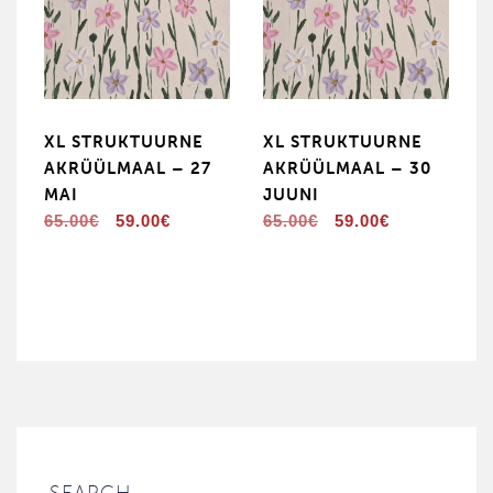
XL STRUKTUURNE
XL STRUKTUURNE
AKRÜÜLMAAL – 27
AKRÜÜLMAAL – 30
MAI
JUUNI
Original
Current
Original
Current
65.00
€
59.00
€
65.00
€
59.00
€
price
price
price
price
was:
is:
was:
is:
65.00€.
59.00€.
65.00€.
59.00€.