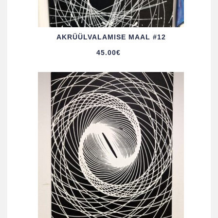
AKRÜÜL­VALAMISE MAAL #12
45.00
€