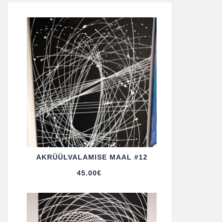
AKRÜÜL­VALAMISE MAAL #12
45.00
€