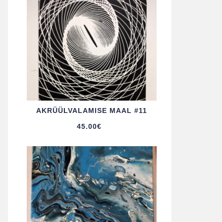
AKRÜÜL­VALAMISE MAAL #11
45.00
€