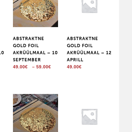
ABSTRAKTNE
ABSTRAKTNE
GOLD FOIL
GOLD FOIL
10
AKRÜÜLMAAL – 10
AKRÜÜLMAAL – 12
SEPTEMBER
APRILL
Price
49.00
€
–
59.00
€
49.00
€
range:
49.00€
through
59.00€