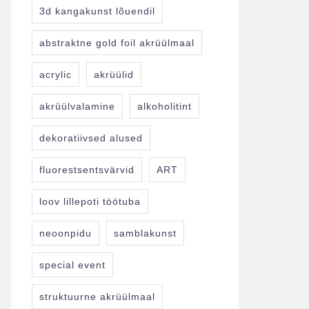
3d kangakunst lõuendil
abstraktne gold foil akrüülmaal
acrylic
akrüülid
akrüülvalamine
alkoholitint
dekoratiivsed alused
fluorestsentsvärvid
ART
loov lillepoti töötuba
neoonpidu
samblakunst
special event
struktuurne akrüülmaal