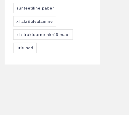
sünteetiline paber
xl akrüülvalamine
xl struktuurne akrüülmaal
üritused