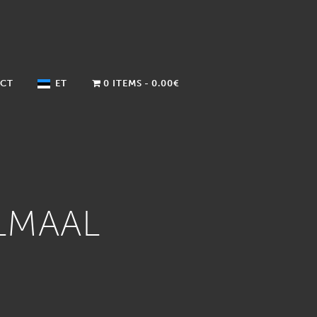
CT
ET
0 ITEMS
0.00€
LMAAL