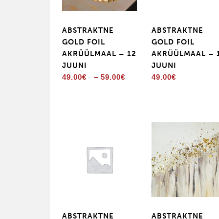
ABSTRAKTNE
ABSTRAKTNE
GOLD FOIL
GOLD FOIL
AKRÜÜLMAAL – 12
AKRÜÜLMAAL – 
JUUNI
JUUNI
Price
49.00
€
–
59.00
€
49.00
€
range:
49.00€
through
59.00€
ABSTRAKTNE
ABSTRAKTNE