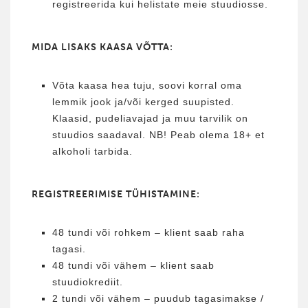
registreerida kui helistate meie stuudiosse.
MIDA LISAKS KAASA VÕTTA:
Võta kaasa hea tuju, soovi korral oma
lemmik jook ja/või kerged suupisted.
Klaasid, pudeliavajad ja muu tarvilik on
stuudios saadaval. NB! Peab olema 18+ et
alkoholi tarbida.
REGISTREERIMISE TÜHISTAMINE:
48 tundi või rohkem – klient saab raha
tagasi.
48 tundi või vähem – klient saab
stuudiokrediit.
2 tundi või vähem – puudub tagasimakse /