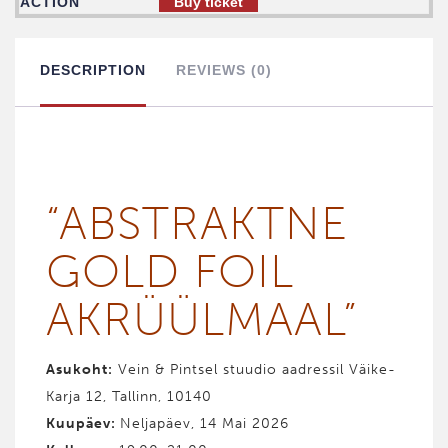
Buy ticket
DESCRIPTION
REVIEWS (0)
“ABST­RAKT­NE
GOLD FOIL
AKRÜÜL­­­MAAL”
Asukoht:
Vein & Pintsel stuudio aadressil Väike-
Karja 12, Tallinn, 10140
Kuupäev:
Neljapäev, 14 Mai 2026