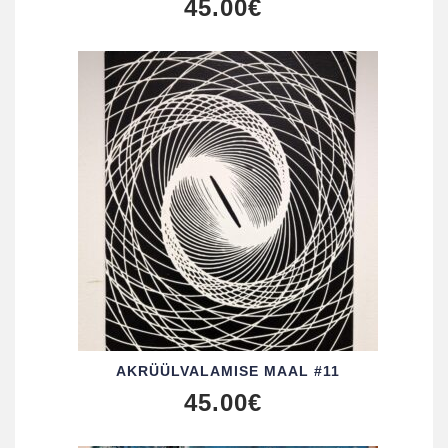
45.00
€
AKRÜÜL­VALAMISE MAAL #11
45.00
€