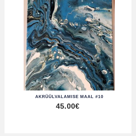
AKRÜÜL­VALAMISE MAAL #10
45.00
€