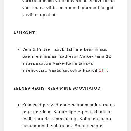
värskenduseks vett/kohvi/teed. Soovi korral
võib kaasa võtta oma meelepärased joogid
ja/või suupisted.
ASUKOHT:
Vein & Pintsel asub Tallinna kesklinnas,
Saarineni majas, aadressil Väike-Karja 12,
sissepääsuga Väike-Karja tänava
sisehoovist. Vaata asukohta kaardil
SIIT
.
EELNEV REGISTREERIMINE SOOVITATUD:
Külalised peavad enne saabumist internetis
registreerima. Kontrollige e-posti kinnitust
(võib sattuda rämpsposti). Kohapeal saab
tasuda ainult sularahas. Samuti saate