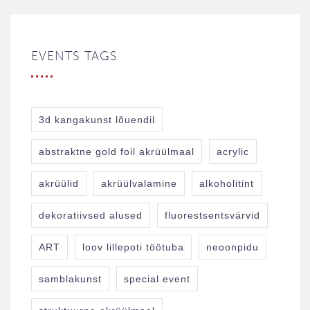
EVENTS TAGS
3d kangakunst lõuendil
abstraktne gold foil akrüülmaal
acrylic
akrüülid
akrüülvalamine
alkoholitint
dekoratiivsed alused
fluorestsentsvärvid
ART
loov lillepoti töötuba
neoonpidu
samblakunst
special event