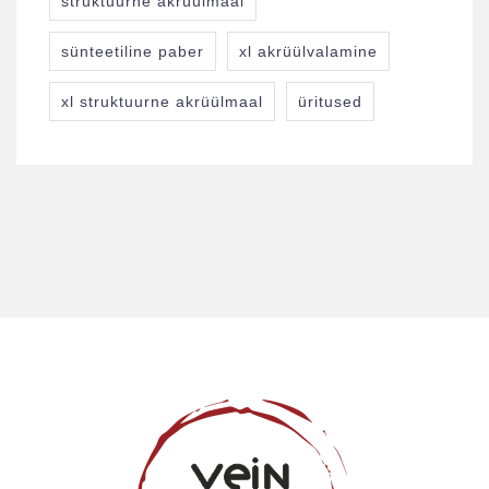
struktuurne akrüülmaal
sünteetiline paber
xl akrüülvalamine
xl struktuurne akrüülmaal
üritused