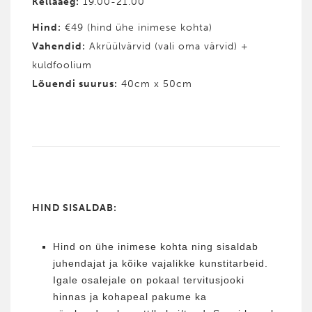
Kellaaeg:
19.00-21.00
Hind
:
€49 (hind ühe inimese kohta)
Vahendid
:
Akrüülvärvid (vali oma värvid) +
kuldfoolium
Lõuendi suurus:
40cm x 50cm
HIND SISALDAB:
Hind on ühe inimese kohta ning sisaldab
juhendajat ja kõike vajalikke kunstitarbeid.
Igale osalejale on pokaal tervitusjooki
hinnas ja kohapeal pakume ka