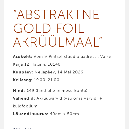
range:
“ABST­RAKT­NE
49.00€
through
GOLD FOIL
59.00€
AKRÜÜL­MAAL”
Asukoht:
Vein & Pintsel stuudio aadressil Väike-
Karja 12, Tallinn, 10140
Kuupäev:
Neljapäev, 14 Mai 2026
Kellaaeg:
19.00-21.00
Hind
:
€49 (hind ühe inimese kohta)
Vahendid
:
Akrüülvärvid (vali oma värvid) +
kuldfoolium
Lõuendi suurus:
40cm x 50cm