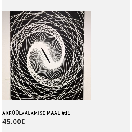
AKRÜÜL­VALAMISE MAAL #11
45.00
€