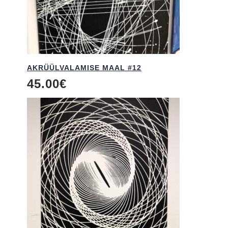
AKRÜÜL­VALAMISE MAAL #12
45.00
€