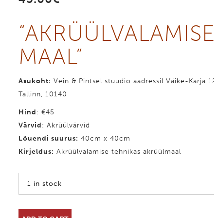
“AKRÜÜL­VALAMISE
­MAAL”
Asukoht:
Vein & Pintsel stuudio aadressil Väike-Karja 12
Tallinn, 10140
Hind
: €45
Värvid
: Akrüülvärvid
Lõuendi suurus:
40cm x 40cm
Kirjeldus:
Akrüülvalamise tehnikas akrüülmaal
1 in stock
AKRÜÜL­