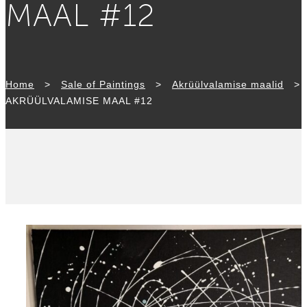
MAAL #12
Home
>
Sale of Paintings
>
Akrüül­valamise maalid
>
AKRÜÜL­VALAMISE MAAL #12