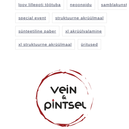
loov lillepoti töötuba
neoonpidu
samblakunst
special event
struktuurne akrüülmaal
sünteetiline paber
xl akrüülvalamine
xl struktuurne akrüülmaal
üritused