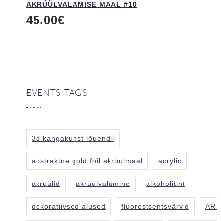
AKRÜÜL­VALAMISE MAAL #10
45.00
€
EVENTS TAGS
3d kangakunst lõuendil
abstraktne gold foil akrüülmaal
acrylic
akrüülid
akrüülvalamine
alkoholitint
dekoratiivsed alused
fluorestsentsvärvid
ART