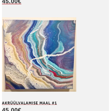
45.00
€
AKRÜÜL­VALAMISE MAAL #1
45.00
€