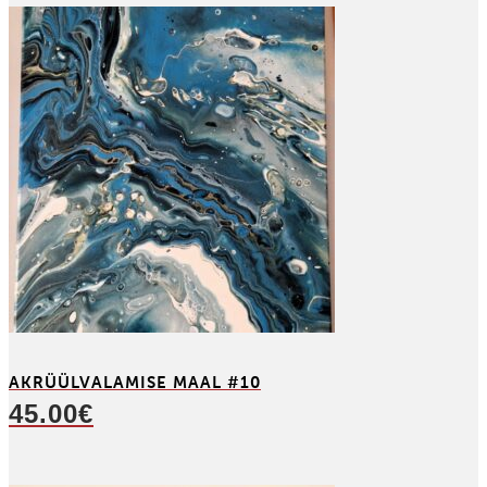
AKRÜÜL­VALAMISE MAAL #10
45.00
€