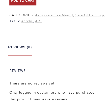
ADD TO CART
VALAMISE
CATEGORIES:
Akrüül­valamise Maalid
,
Sale Of Paintings
MAAL
TAGS:
Acrylic
,
ART
#12
quantity
REVIEWS (0)
REVIEWS
There are no reviews yet.
Only logged in customers who have purchased
this product may leave a review.