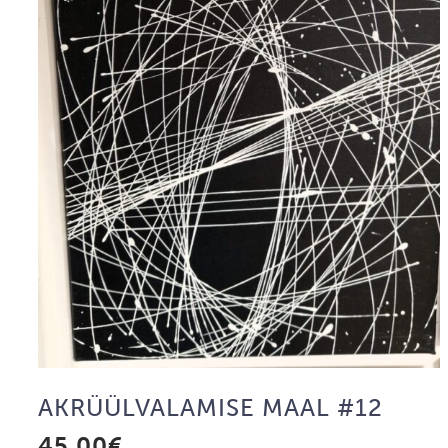
AKRÜÜL­VALAMISE MAAL #12
45.00
€