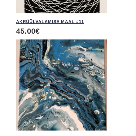
AKRÜÜL­VALAMISE MAAL #11
45.00
€