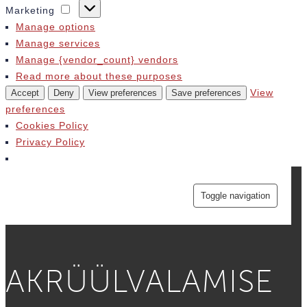
Statistics
Marketing
Marketing
Manage options
Manage services
Manage {vendor_count} vendors
Read more about these purposes
View
Accept
Deny
View preferences
Save preferences
preferences
Cookies Policy
Privacy Policy
Toggle navigation
AKRÜÜL­VALAMISE