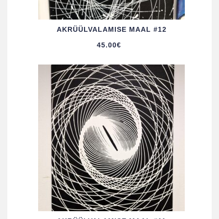
AKRÜÜL­VALAMISE MAAL #12
45.00
€