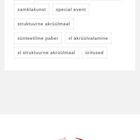
samblakunst
special event
struktuurne akrüülmaal
sünteetiline paber
xl akrüülvalamine
xl struktuurne akrüülmaal
üritused