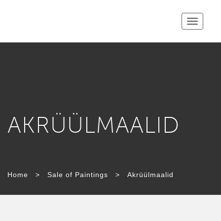
Toggle
navigatio
AKRÜÜLMAALID
CATEGORY:
Home
>
Sale of Paintings
>
Akrüülmaalid