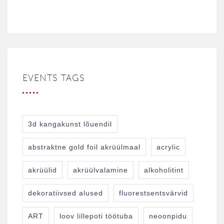
EVENTS TAGS
3d kangakunst lõuendil
abstraktne gold foil akrüülmaal
acrylic
akrüülid
akrüülvalamine
alkoholitint
dekoratiivsed alused
fluorestsentsvärvid
ART
loov lillepoti töötuba
neoonpidu