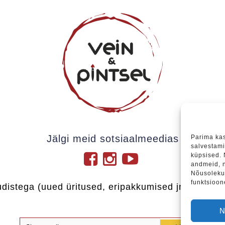
Jälgi meid sotsiaalmeedias
Parima ka
salvestami
küpsised.
andmeid, n
Nõusoleku 
funktsioon
udistega (uued üritused, eripakkumised jne), soovi
N