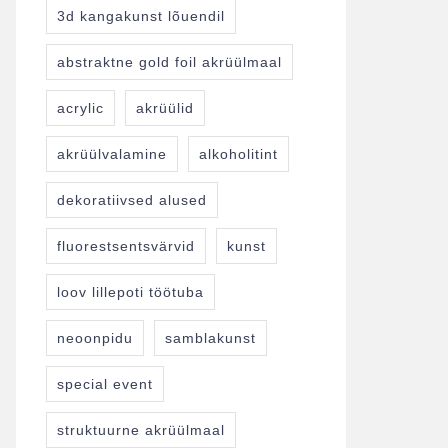
3d kangakunst lõuendil
abstraktne gold foil akrüülmaal
acrylic
akrüülid
akrüülvalamine
alkoholitint
dekoratiivsed alused
fluorestsentsvärvid
kunst
loov lillepoti töötuba
neoonpidu
samblakunst
special event
struktuurne akrüülmaal