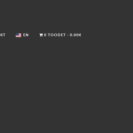
KT
EN
0 TOODET
0.00€