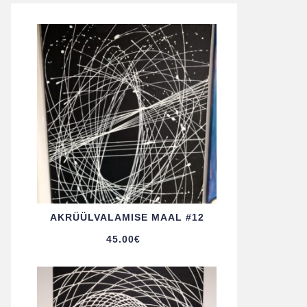
AKRÜÜL­VALAMISE MAAL #12
45.00
€