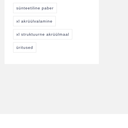
sünteetiline paber
xl akrüülvalamine
xl struktuurne akrüülmaal
üritused