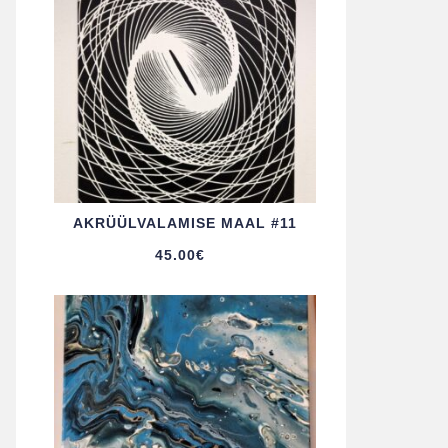
AKRÜÜL­VALAMISE MAAL #11
45.00
€