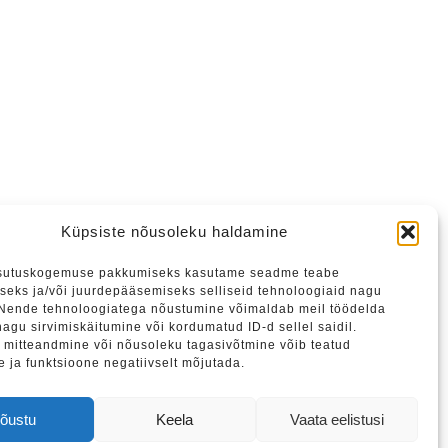
Küpsiste nõusoleku haldamine
sutuskogemuse pakkumiseks kasutame seadme teabe
seks ja/või juurdepääsemiseks selliseid tehnoloogiaid nagu
 Nende tehnoloogiatega nõustumine võimaldab meil töödelda
agu sirvimiskäitumine või kordumatud ID-d sellel saidil.
mitteandmine või nõusoleku tagasivõtmine võib teatud
e ja funktsioone negatiivselt mõjutada.
tame liituda meie uudiskirjaga.
õustu
Keela
Vaata eelistusi