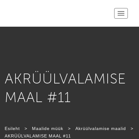
Toggle
navigatio
AKRÜÜL­VALAMISE
MAAL #11
Esileht
>
Maalide müük
>
Akrüül­valamise maalid
>
AKRÜÜL­VALAMISE MAAL #11