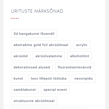
ÜRITUSTE MÄRKSÕNAD
3d kangakunst lõuendil
abstraktne gold foil akrüülmaal
acrylic
akrüülid
akrüülvalamine
alkoholitint
dekoratiivsed alused
fluorestsentsvärvid
kunst
loov lillepoti töötuba
neoonpidu
samblakunst
special event
struktuurne akrüülmaal