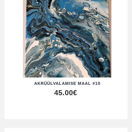
AKRÜÜL­VALAMISE MAAL #10
45.00
€