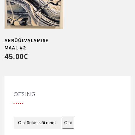
AKRÜÜL­VALAMISE
MAAL #2
45.00
€
OTSING
Otsi