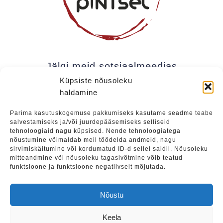
Jälgi meid sotsiaalmeedias
Küpsiste nõusoleku
haldamine
Kui soovite olla kursis meie uudistega (uued
Parima kasutuskogemuse pakkumiseks kasutame seadme teabe
salvestamiseks ja/või juurdepääsemiseks selliseid
üritused, eripakkumised jne), soovitame liituda
tehnoloogiaid nagu küpsised. Nende tehnoloogiatega
meie uudiskirjaga.
nõustumine võimaldab meil töödelda andmeid, nagu
sirvimiskäitumine või kordumatud ID-d sellel saidil. Nõusoleku
mitteandmine või nõusoleku tagasivõtmine võib teatud
funktsioone ja funktsioone negatiivselt mõjutada.
Liitu
Nõustu
Keela