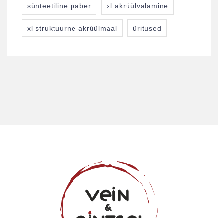
sünteetiline paber
xl akrüülvalamine
xl struktuurne akrüülmaal
üritused