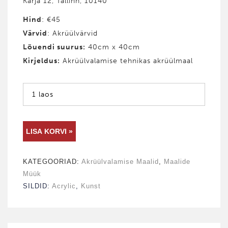
Karja 12, Tallinn, 10140
Hind
: €45
Värvid
: Akrüülvärvid
Lõuendi suurus:
40cm x 40cm
Kirjeldus:
Akrüülvalamise tehnikas akrüülmaal
1 laos
AKRÜÜL­
LISA KORVI »
VALAMISE
KATEGOORIAD:
Akrüül­valamise Maalid
,
Maalide
MAAL
Müük
#11
SILDID:
Acrylic
,
Kunst
kogus