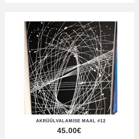
AKRÜÜL­VALAMISE MAAL #12
45.00
€