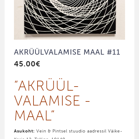
AKRÜÜL­VALAMISE MAAL #11
45.00
€
“AKRÜÜL­
VALAMISE ­
MAAL”
Asukoht:
Vein & Pintsel stuudio aadressil Väike-