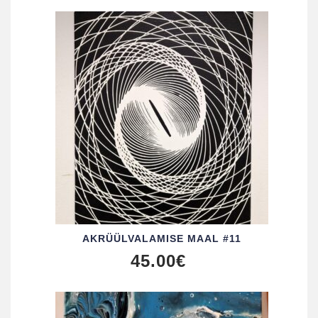
AKRÜÜL­VALAMISE MAAL #11
45.00
€