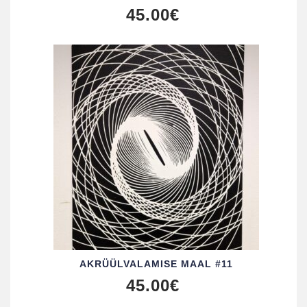
45.00
€
AKRÜÜL­VALAMISE MAAL #11
45.00
€