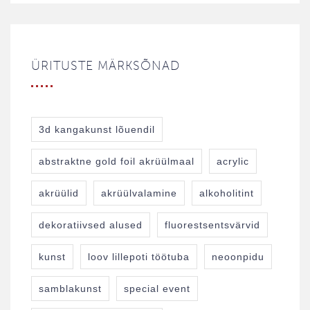
ÜRITUSTE MÄRKSÕNAD
3d kangakunst lõuendil
abstraktne gold foil akrüülmaal
acrylic
akrüülid
akrüülvalamine
alkoholitint
dekoratiivsed alused
fluorestsentsvärvid
kunst
loov lillepoti töötuba
neoonpidu
samblakunst
special event