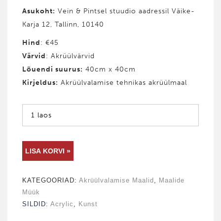
Asukoht:
Vein & Pintsel stuudio aadressil Väike-
Karja 12, Tallinn, 10140
Hind
: €45
Värvid
: Akrüülvärvid
Lõuendi suurus:
40cm x 40cm
Kirjeldus:
Akrüülvalamise tehnikas akrüülmaal
1 laos
AKRÜÜL­
LISA KORVI »
VALAMISE
KATEGOORIAD:
Akrüül­valamise Maalid
,
Maalide
MAAL
Müük
#8
SILDID:
Acrylic
,
Kunst