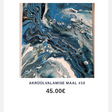
AKRÜÜL­VALAMISE MAAL #10
45.00
€