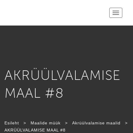
Toggle
navigatio
AKRÜÜL­VALAMISE
MAAL #8
Esileht
>
Maalide müük
>
Akrüül­valamise maalid
>
AKRÜÜL­VALAMISE MAAL #8