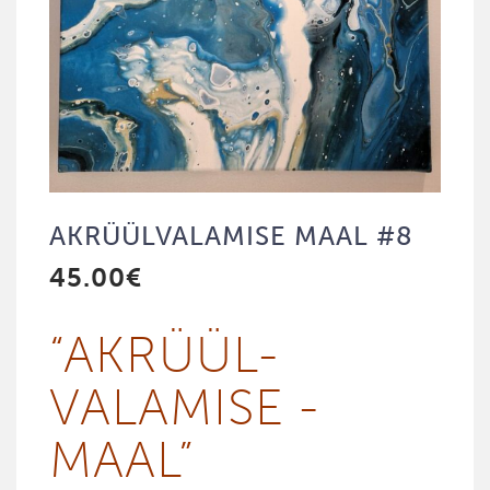
AKRÜÜL­VALAMISE MAAL #8
45.00
€
“AKRÜÜL­
VALAMISE ­
MAAL”