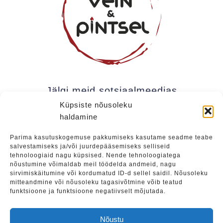
Jälgi meid sotsiaalmeedias
Küpsiste nõusoleku
haldamine
Kui soovite olla kursis meie uudistega (uued
Parima kasutuskogemuse pakkumiseks kasutame seadme teabe
salvestamiseks ja/või juurdepääsemiseks selliseid
üritused, eripakkumised jne), soovitame liituda
tehnoloogiaid nagu küpsised. Nende tehnoloogiatega
meie uudiskirjaga.
nõustumine võimaldab meil töödelda andmeid, nagu
sirvimiskäitumine või kordumatud ID-d sellel saidil. Nõusoleku
mitteandmine või nõusoleku tagasivõtmine võib teatud
funktsioone ja funktsioone negatiivselt mõjutada.
Liitu
Nõustu