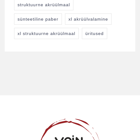
struktuurne akrüülmaal
sünteetiline paber
xl akrüülvalamine
xl struktuurne akrüülmaal
üritused