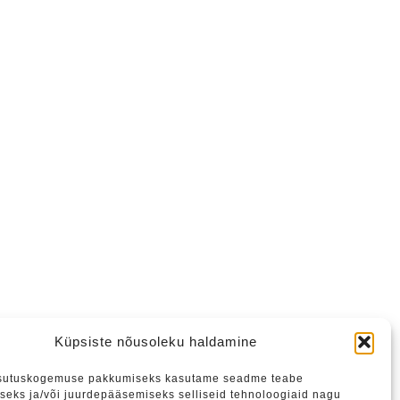
tame liituda meie uudiskirjaga.
Küpsiste nõusoleku haldamine
sutuskogemuse pakkumiseks kasutame seadme teabe
seks ja/või juurdepääsemiseks selliseid tehnoloogiaid nagu