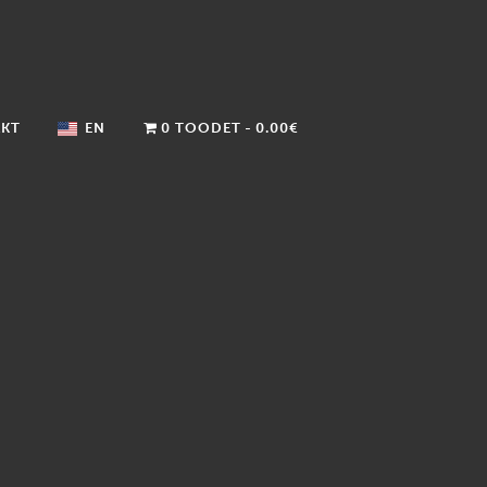
KT
EN
0 TOODET
0.00€