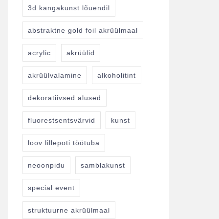
3d kangakunst lõuendil
abstraktne gold foil akrüülmaal
acrylic
akrüülid
akrüülvalamine
alkoholitint
dekoratiivsed alused
fluorestsentsvärvid
kunst
loov lillepoti töötuba
neoonpidu
samblakunst
special event
struktuurne akrüülmaal