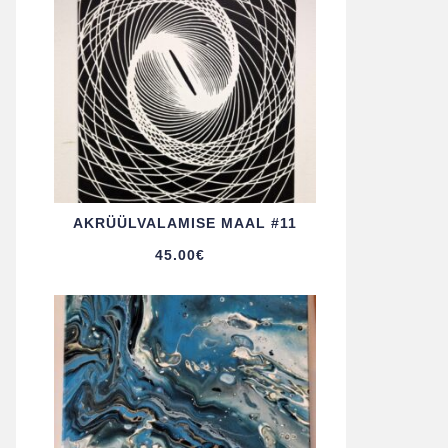
AKRÜÜL­VALAMISE MAAL #11
45.00
€