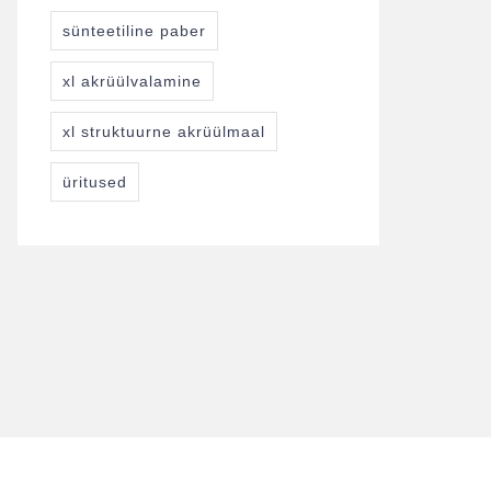
sünteetiline paber
xl akrüülvalamine
xl struktuurne akrüülmaal
üritused