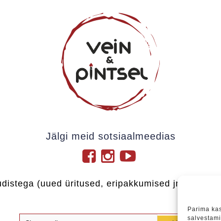
Jälgi meid sotsiaalmeedias
udistega (uued üritused, eripakkumised jne), soovi
Parima ka
salvestami