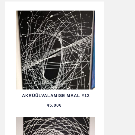
AKRÜÜL­VALAMISE MAAL #12
45.00
€