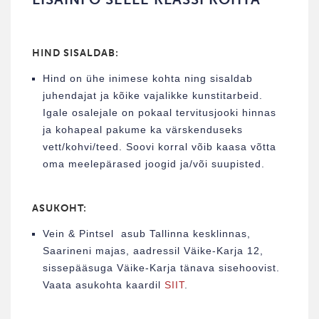
HIND SISALDAB:
Hind on ühe inimese kohta ning sisaldab
juhendajat ja kõike vajalikke kunstitarbeid.
Igale osalejale on pokaal tervitusjooki hinnas
ja kohapeal pakume ka värskenduseks
vett/kohvi/teed. Soovi korral võib kaasa võtta
oma meelepärased joogid ja/või suupisted.
ASUKOHT:
Vein & Pintsel asub Tallinna kesklinnas,
Saarineni majas, aadressil Väike-Karja 12,
sissepääsuga Väike-Karja tänava sisehoovist.
Vaata asukohta kaardil
SIIT
.