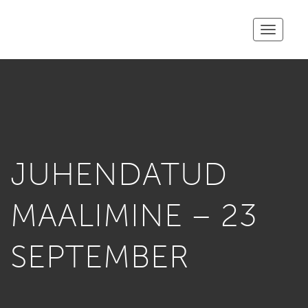
Toggle
navigatio
JUHENDATUD
MAALIMINE – 23
SEPTEMBER