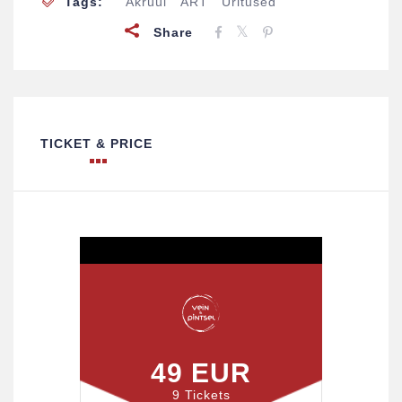
Tags:
Akrüül
ART
Üritused
Share
TICKET & PRICE
49 EUR
9 Tickets