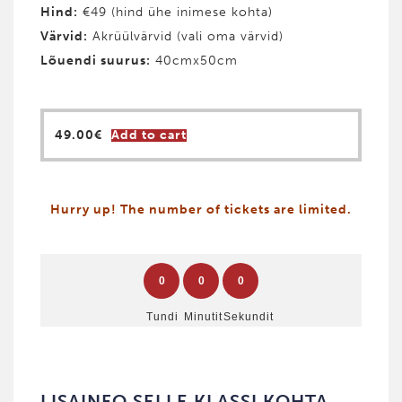
Hind
:
€49 (hind ühe inimese kohta)
Värvid
:
Akrüülvärvid (vali oma värvid)
Lõuendi suurus:
40cmx50cm
49.00
€
Add to cart
Hurry up! The number of tickets are limited.
0
0
0
Tundi
Minutit
Sekundit
LISAINFO SELLE KLASSI KOHTA