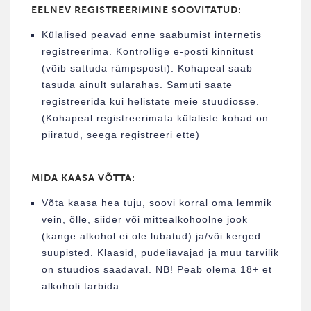
EELNEV REGISTREERIMINE SOOVITATUD:
Külalised peavad enne saabumist internetis
registreerima. Kontrollige e-posti kinnitust
(võib sattuda rämpsposti). Kohapeal saab
tasuda ainult sularahas. Samuti saate
registreerida kui helistate meie stuudiosse.
(Kohapeal registreerimata külaliste kohad on
piiratud, seega registreeri ette)
MIDA KAASA VÕTTA:
Võta kaasa hea tuju, soovi korral oma lemmik
vein, õlle, siider või mittealkohoolne jook
(kange alkohol ei ole lubatud) ja/või kerged
suupisted. Klaasid, pudeliavajad ja muu tarvilik
on stuudios saadaval. NB! Peab olema 18+ et
alkoholi tarbida.