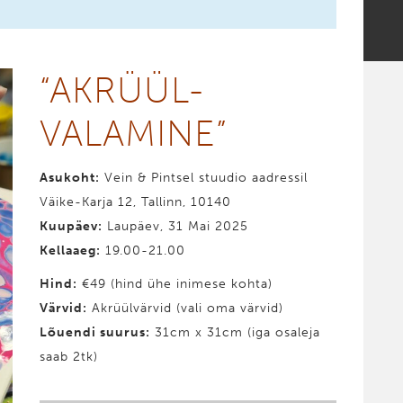
“AKRÜÜL­
VALAMINE”
Asukoht:
Vein & Pintsel stuudio aadressil
Väike-Karja 12, Tallinn, 10140
Kuupäev:
Laupäev, 31 Mai 2025
Kellaaeg:
19.00-21.00
Hind
:
€49 (hind ühe inimese kohta)
Värvid
:
Akrüülvärvid (vali oma värvid)
Lõuendi suurus:
31cm x 31cm (iga osaleja
saab 2tk)