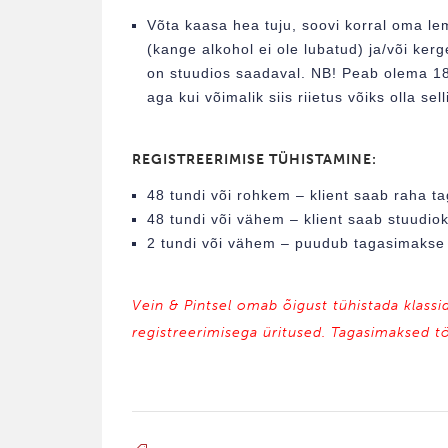
Võta kaasa hea tuju, soovi korral oma lem
(kange alkohol ei ole lubatud) ja/või kerg
on stuudios saadaval. NB! Peab olema 18+
aga kui võimalik siis riietus võiks olla sel
REGISTREERIMISE TÜHISTAMINE:
48 tundi või rohkem – klient saab raha ta
48 tundi või vähem – klient saab stuudiokr
2 tundi või vähem – puudub tagasimakse /
Vein & Pintsel omab õigust tühistada klassi
registreerimisega üritused. Tagasimaksed t