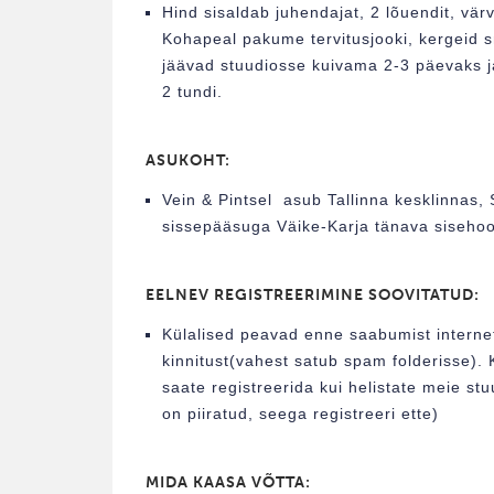
Hind sisaldab juhendajat, 2 lõuendit, värv
Kohapeal pakume tervitusjooki, kergeid s
jäävad stuudiosse kuivama 2-3 päevaks ja 
2 tundi.
ASUKOHT:
Vein & Pintsel asub Tallinna kesklinnas, 
sissepääsuga Väike-Karja tänava sisehoo
EELNEV REGISTREERIMINE SOOVITATUD:
Külalised peavad enne saabumist interneti
kinnitust(vahest satub spam folderisse).
saate registreerida kui helistate meie st
on piiratud, seega registreeri ette)
MIDA KAASA VÕTTA: