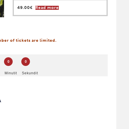
49.00
€
Read more
er of tickets are limited.
0
0
Minutit
Sekundit
A