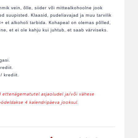
mik vein, õlle, siider või mittealkohoolne jook
ed suupisted. Klaasid, pudeliavajad ja muu tarvilik
 et alkoholi tarbida. Kohapeal on olemas põlled,
line, et ei ole kahju kui juhtub, et saab värviseks.
gasi.
ediit.
 krediit.
d ettenägematutel asjaoludel ja/või vähese
öödeldakse 4 kalendripäeva jooksul.