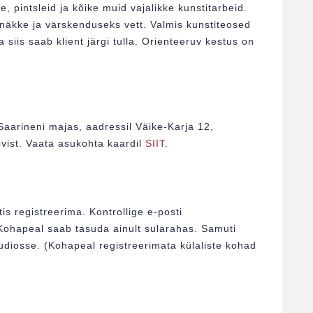
e, pintsleid ja kõike muid vajalikke kunstitarbeid.
näkke ja värskenduseks vett. Valmis kunstiteosed
siis saab klient järgi tulla. Orienteeruv kestus on
Saarineni majas, aadressil Väike-Karja 12,
vist. Vaata asukohta kaardil
SIIT
.
s registreerima. Kontrollige e-posti
 Kohapeal saab tasuda ainult sularahas. Samuti
uudiosse. (Kohapeal registreerimata külaliste kohad