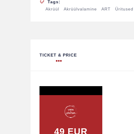
Tags:
Akrüül
Akrüülvalamine
ART
Üritused
TICKET & PRICE
49 EUR