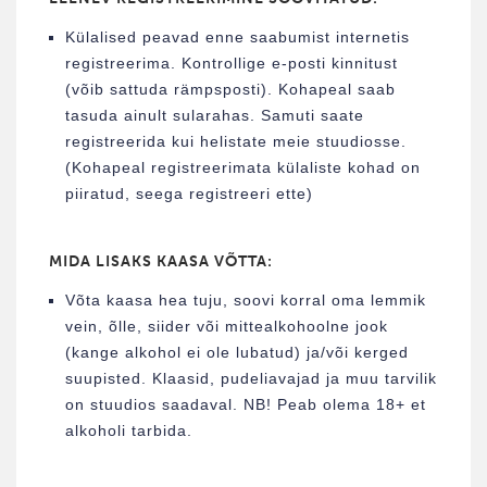
Külalised peavad enne saabumist internetis
registreerima. Kontrollige e-posti kinnitust
(võib sattuda rämpsposti). Kohapeal saab
tasuda ainult sularahas. Samuti saate
registreerida kui helistate meie stuudiosse.
(Kohapeal registreerimata külaliste kohad on
piiratud, seega registreeri ette)
MIDA LISAKS KAASA VÕTTA:
Võta kaasa hea tuju, soovi korral oma lemmik
vein, õlle, siider või mittealkohoolne jook
(kange alkohol ei ole lubatud) ja/või kerged
suupisted. Klaasid, pudeliavajad ja muu tarvilik
on stuudios saadaval. NB! Peab olema 18+ et
alkoholi tarbida.