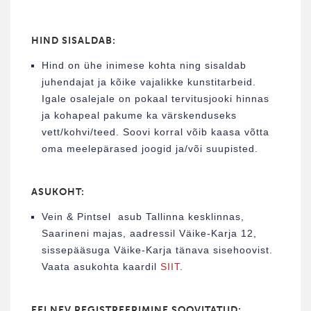
HIND SISALDAB:
Hind on ühe inimese kohta ning sisaldab
juhendajat ja kõike vajalikke kunstitarbeid.
Igale osalejale on pokaal tervitusjooki hinnas
ja kohapeal pakume ka värskenduseks
vett/kohvi/teed. Soovi korral võib kaasa võtta
oma meelepärased joogid ja/või suupisted.
ASUKOHT:
Vein & Pintsel asub Tallinna kesklinnas,
Saarineni majas, aadressil Väike-Karja 12,
sissepääsuga Väike-Karja tänava sisehoovist.
Vaata asukohta kaardil
SIIT
.
EELNEV REGISTREERIMINE SOOVITATUD: