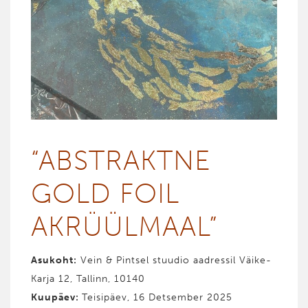
“ABST­RAKT­NE
GOLD FOIL
AKRÜÜL­MAAL”
Asukoht:
Vein & Pintsel stuudio aadressil Väike-
Karja 12, Tallinn, 10140
Kuupäev:
Teisipäev, 16 Detsember 2025