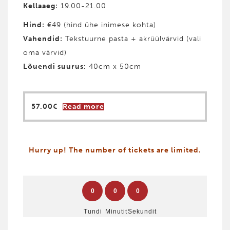
Kellaaeg:
19.00-21.00
Hind:
€49 (hind ühe inimese kohta)
Vahendid:
Tekstuurne pasta + akrüülvärvid (vali
oma värvid)
Lõuendi suurus:
40cm x 50cm
57.00
€
Read more
Hurry up! The number of tickets are limited.
0
0
0
Tundi
Minutit
Sekundit