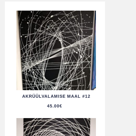
AKRÜÜL­VALAMISE MAAL #12
45.00
€