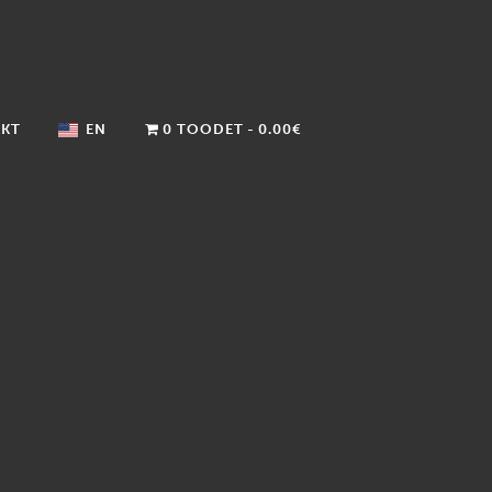
KT
EN
0 TOODET
0.00€