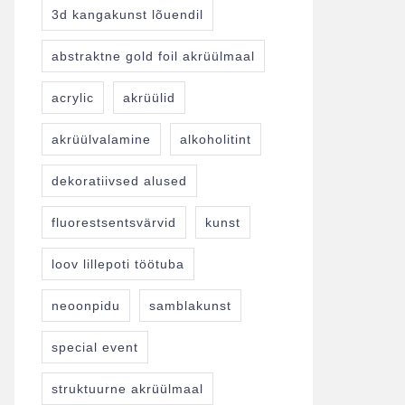
3d kangakunst lõuendil
abstraktne gold foil akrüülmaal
acrylic
akrüülid
akrüülvalamine
alkoholitint
dekoratiivsed alused
fluorestsentsvärvid
kunst
loov lillepoti töötuba
neoonpidu
samblakunst
special event
struktuurne akrüülmaal