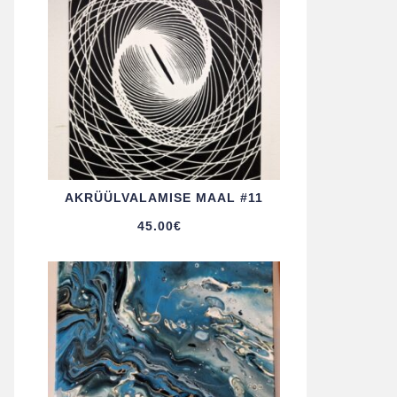
AKRÜÜL­VALAMISE MAAL #11
45.00
€