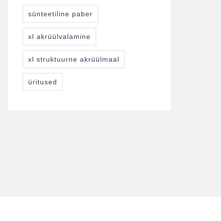
sünteetiline paber
xl akrüülvalamine
xl struktuurne akrüülmaal
üritused