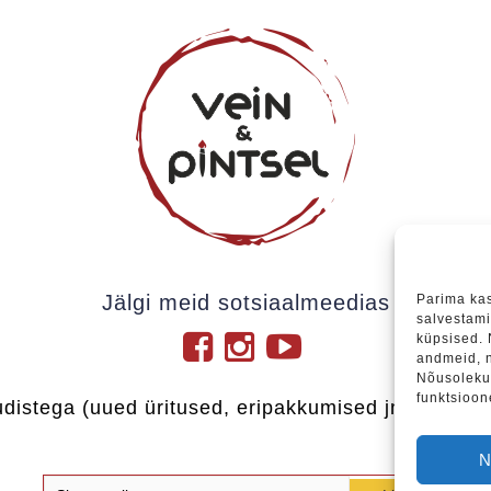
Jälgi meid sotsiaalmeedias
Parima ka
salvestami
küpsised.
andmeid, n
Nõusoleku 
funktsioon
udistega (uued üritused, eripakkumised jne), soovi
N