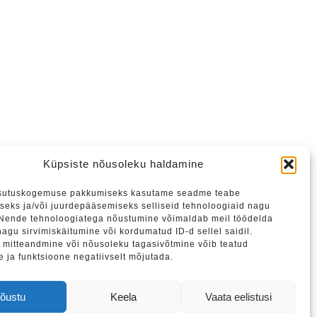
Küpsiste nõusoleku haldamine
sutuskogemuse pakkumiseks kasutame seadme teabe
seks ja/või juurdepääsemiseks selliseid tehnoloogiaid nagu
 Nende tehnoloogiatega nõustumine võimaldab meil töödelda
agu sirvimiskäitumine või kordumatud ID-d sellel saidil.
mitteandmine või nõusoleku tagasivõtmine võib teatud
e ja funktsioone negatiivselt mõjutada.
tame liituda meie uudiskirjaga.
õustu
Keela
Vaata eelistusi