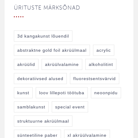
ÜRITUSTE MÄRKSÕNAD
3d kangakunst lõuendil
abstraktne gold foil akrüülmaal
acrylic
akrüülid
akrüülvalamine
alkoholitint
dekoratiivsed alused
fluorestsentsvärvid
kunst
loov lillepoti töötuba
neoonpidu
samblakunst
special event
struktuurne akrüülmaal
sünteetiline paber
xl akrüülvalamine