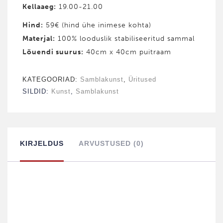
Kellaaeg:
19.00-21.00
Hind
:
59€ (hind ühe inimese kohta)
Materjal
:
100% looduslik stabiliseeritud sammal
Lõuendi suurus:
40cm x 40cm puitraam
KATEGOORIAD:
Samblakunst
,
Üritused
SILDID:
Kunst
,
Samblakunst
KIRJELDUS
ARVUSTUSED (0)