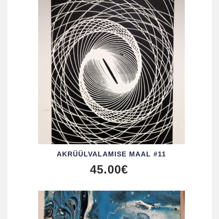
AKRÜÜL­VALAMISE MAAL #11
45.00
€