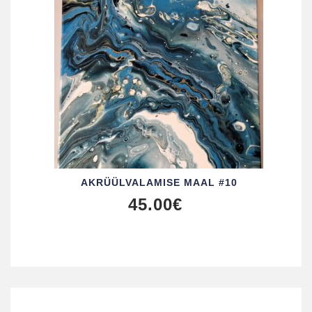
AKRÜÜL­VALAMISE MAAL #10
45.00
€