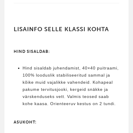
LISAINFO SELLE KLASSI KOHTA
HIND SISALDAB:
Hind sisaldab juhendamist, 40×40 puitraami,
100% looduslik stabiliseeritud sammal ja
kõike muid vajalikke vahendeid. Kohapeal
pakume tervitusjooki, kergeid snäkke ja
värskenduseks vett. Valmis teosed saab
kohe kaasa. Orienteeruv kestus on 2 tundi.
ASUKOHT: