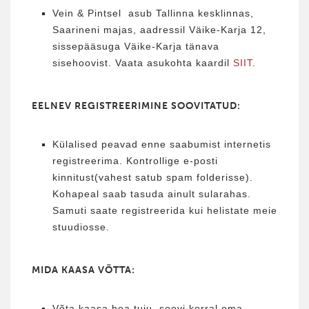
Vein & Pintsel asub Tallinna kesklinnas,
Saarineni majas, aadressil Väike-Karja 12,
sissepääsuga Väike-Karja tänava
sisehoovist. Vaata asukohta kaardil
SIIT
.
EELNEV REGISTREERIMINE SOOVITATUD:
Külalised peavad enne saabumist internetis
registreerima. Kontrollige e-posti
kinnitust(vahest satub spam folderisse).
Kohapeal saab tasuda ainult sularahas.
Samuti saate registreerida kui helistate meie
stuudiosse.
MIDA KAASA VÕTTA:
Võta kaasa hea tuju, soovi korral oma