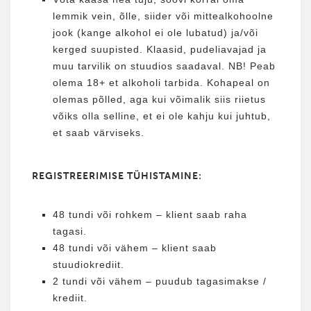
lemmik vein, õlle, siider või mittealkohoolne
jook (kange alkohol ei ole lubatud) ja/või
kerged suupisted. Klaasid, pudeliavajad ja
muu tarvilik on stuudios saadaval. NB! Peab
olema 18+ et alkoholi tarbida. Kohapeal on
olemas põlled, aga kui võimalik siis riietus
võiks olla selline, et ei ole kahju kui juhtub,
et saab värviseks.
REGISTREERIMISE TÜHISTAMINE:
48 tundi või rohkem – klient saab raha
tagasi.
48 tundi või vähem – klient saab
stuudiokrediit.
2 tundi või vähem – puudub tagasimakse /
krediit.