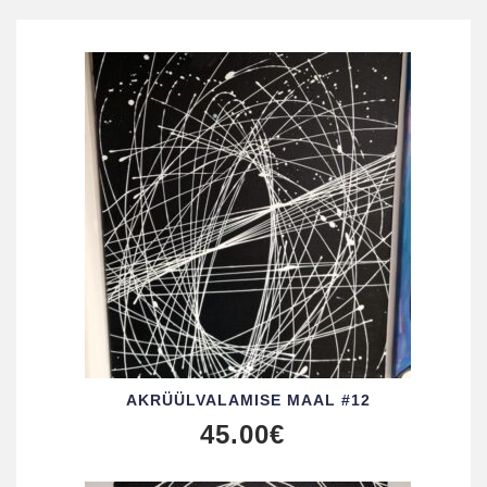
AKRÜÜL­VALAMISE MAAL #12
45.00
€