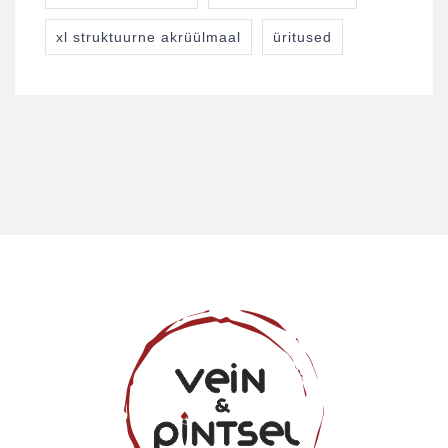
xl struktuurne akrüülmaal
üritused