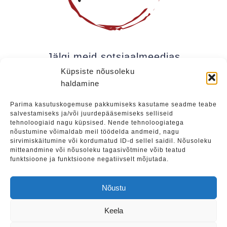
Jälgi meid sotsiaalmeedias
Küpsiste nõusoleku
haldamine
Kui soovite olla kursis meie uudistega (uued
Parima kasutuskogemuse pakkumiseks kasutame seadme teabe
salvestamiseks ja/või juurdepääsemiseks selliseid
üritused, eripakkumised jne), soovitame liituda
tehnoloogiaid nagu küpsised. Nende tehnoloogiatega
meie uudiskirjaga.
nõustumine võimaldab meil töödelda andmeid, nagu
sirvimiskäitumine või kordumatud ID-d sellel saidil. Nõusoleku
mitteandmine või nõusoleku tagasivõtmine võib teatud
funktsioone ja funktsioone negatiivselt mõjutada.
Liitu
Nõustu
Keela
Tulevased üritused
|
Teenused
|
Maalide müük