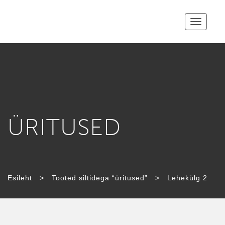
Toggle
navigatio
ÜRITUSED
SILT:
Esileht
>
Tooted siltidega “üritused”
>
Lehekülg 2