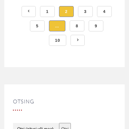
1
2
3
4
5
…
8
9
10
OTSING
Otsi