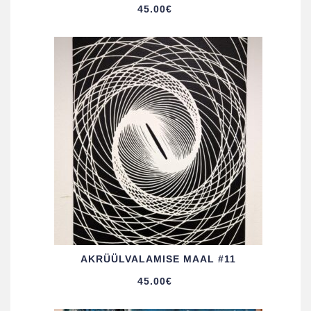
45.00
€
AKRÜÜL­VALAMISE MAAL #11
45.00
€