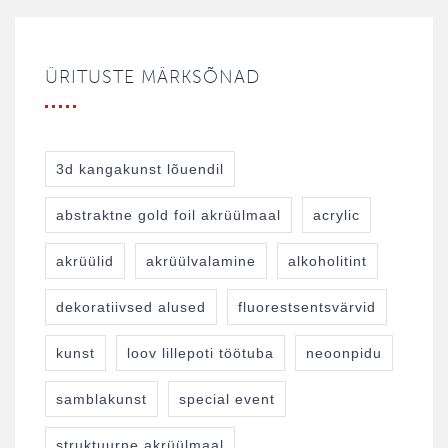
ÜRITUSTE MÄRKSÕNAD
3d kangakunst lõuendil
abstraktne gold foil akrüülmaal
acrylic
akrüülid
akrüülvalamine
alkoholitint
dekoratiivsed alused
fluorestsentsvärvid
kunst
loov lillepoti töötuba
neoonpidu
samblakunst
special event
struktuurne akrüülmaal