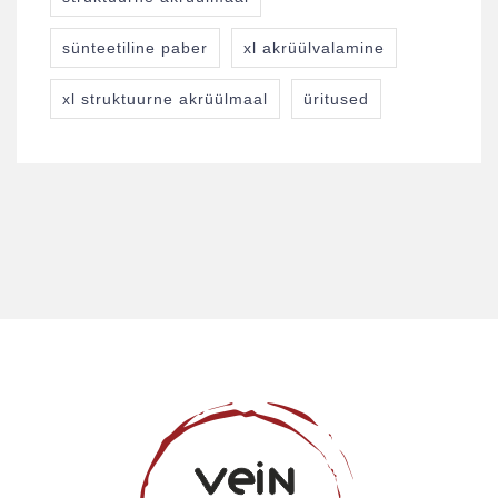
sünteetiline paber
xl akrüülvalamine
xl struktuurne akrüülmaal
üritused