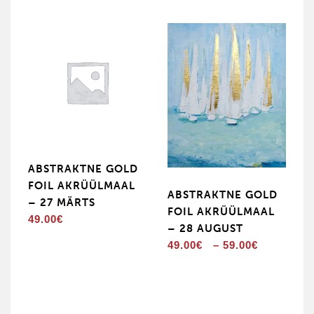
ABSTRAKTNE GOLD
FOIL AKRÜÜLMAAL
ABSTRAKTNE GOLD
– 27 MÄRTS
FOIL AKRÜÜLMAAL
49.00
€
– 28 AUGUST
Hinnava
49.00
€
–
59.00
€
49.00€
kuni
59.00€