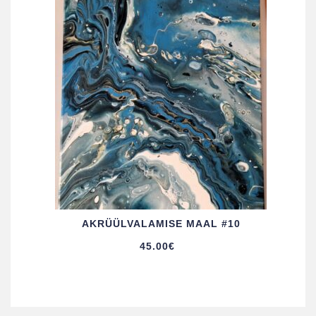
AKRÜÜL­VALAMISE MAAL #10
45.00
€