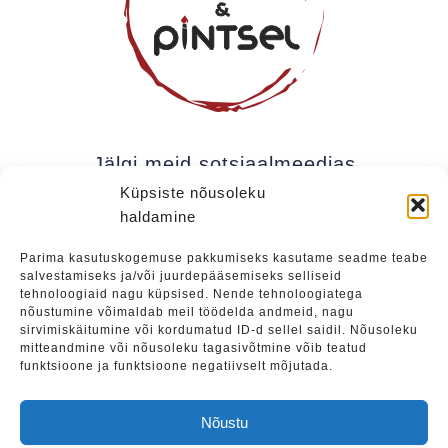
Jälgi meid sotsiaalmeedias
Küpsiste nõusoleku
haldamine
Kui soovite olla kursis meie uudistega (uued
Parima kasutuskogemuse pakkumiseks kasutame seadme teabe
salvestamiseks ja/või juurdepääsemiseks selliseid
üritused, eripakkumised jne), soovitame liituda
tehnoloogiaid nagu küpsised. Nende tehnoloogiatega
meie uudiskirjaga.
nõustumine võimaldab meil töödelda andmeid, nagu
sirvimiskäitumine või kordumatud ID-d sellel saidil. Nõusoleku
mitteandmine või nõusoleku tagasivõtmine võib teatud
funktsioone ja funktsioone negatiivselt mõjutada.
Liitu
Nõustu