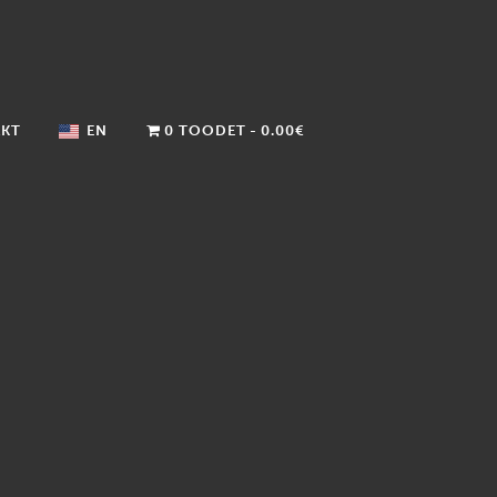
KT
EN
0 TOODET
0.00€