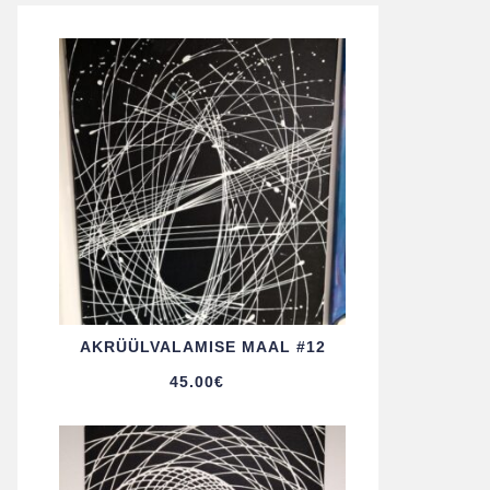
AKRÜÜL­VALAMISE MAAL #12
45.00
€