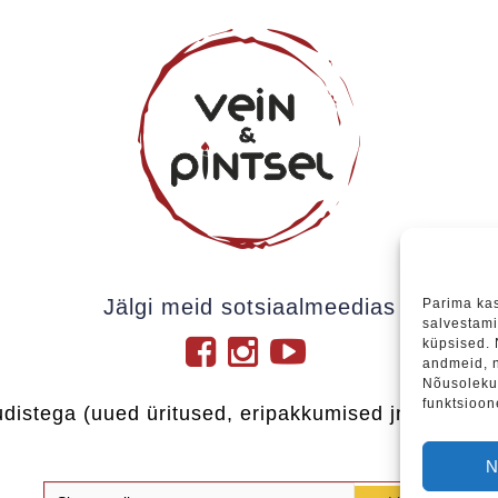
Jälgi meid sotsiaalmeedias
Parima ka
salvestami
küpsised.
andmeid, n
Nõusoleku 
funktsioon
udistega (uued üritused, eripakkumised jne), soovi
N