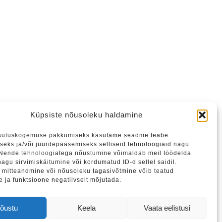
Küpsiste nõusoleku haldamine
sutuskogemuse pakkumiseks kasutame seadme teabe
seks ja/või juurdepääsemiseks selliseid tehnoloogiaid nagu
 Nende tehnoloogiatega nõustumine võimaldab meil töödelda
agu sirvimiskäitumine või kordumatud ID-d sellel saidil.
mitteandmine või nõusoleku tagasivõtmine võib teatud
e ja funktsioone negatiivselt mõjutada.
tame liituda meie uudiskirjaga.
õustu
Keela
Vaata eelistusi