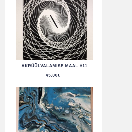
AKRÜÜL­VALAMISE MAAL #11
45.00
€