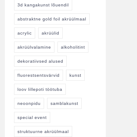
3d kangakunst lõuendil
abstraktne gold foil akrüülmaal
acrylic
akrüülid
akrüülvalamine
alkoholitint
dekoratiivsed alused
fluorestsentsvärvid
kunst
loov lillepoti töötuba
neoonpidu
samblakunst
special event
struktuurne akrüülmaal