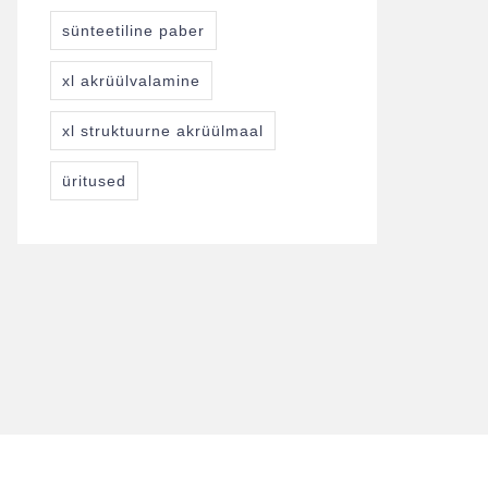
sünteetiline paber
xl akrüülvalamine
xl struktuurne akrüülmaal
üritused