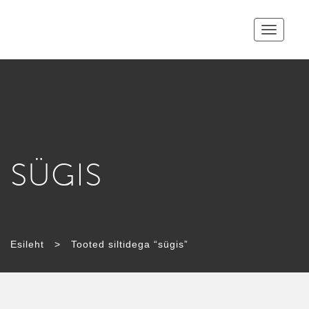
Toggle
navigatio
SÜGIS
Esileht
>
Tooted siltidega “sügis”