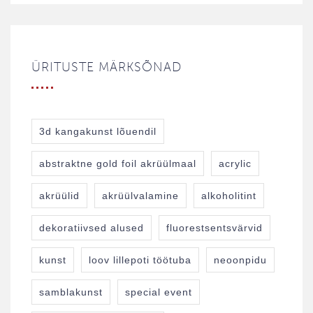
ÜRITUSTE MÄRKSÕNAD
3d kangakunst lõuendil
abstraktne gold foil akrüülmaal
acrylic
akrüülid
akrüülvalamine
alkoholitint
dekoratiivsed alused
fluorestsentsvärvid
kunst
loov lillepoti töötuba
neoonpidu
samblakunst
special event