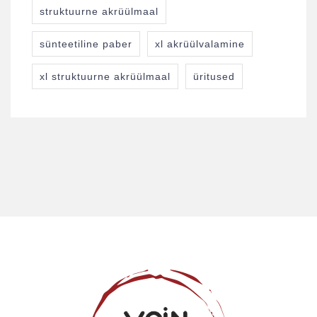
struktuurne akrüülmaal
sünteetiline paber
xl akrüülvalamine
xl struktuurne akrüülmaal
üritused