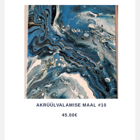
AKRÜÜL­VALAMISE MAAL #10
45.00
€