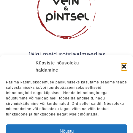
Jälgi meid sotsiaalmeedias
Küpsiste nõusoleku
haldamine
Kui soovite olla kursis meie uudistega (uued
Parima kasutuskogemuse pakkumiseks kasutame seadme teabe
salvestamiseks ja/või juurdepääsemiseks selliseid
üritused, eripakkumised jne), soovitame liituda
tehnoloogiaid nagu küpsised. Nende tehnoloogiatega
meie uudiskirjaga.
nõustumine võimaldab meil töödelda andmeid, nagu
sirvimiskäitumine või kordumatud ID-d sellel saidil. Nõusoleku
mitteandmine või nõusoleku tagasivõtmine võib teatud
funktsioone ja funktsioone negatiivselt mõjutada.
Liitu
Nõustu