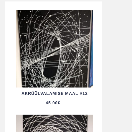
AKRÜÜL­VALAMISE MAAL #12
45.00
€