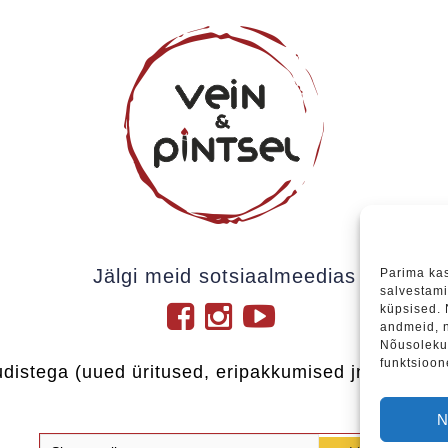
Jälgi meid sotsiaalmeedias
Parima ka
salvestami
küpsised.
andmeid, n
Nõusoleku 
funktsioon
udistega (uued üritused, eripakkumised jne), soovi
N