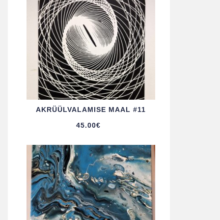
AKRÜÜL­VALAMISE MAAL #11
45.00
€