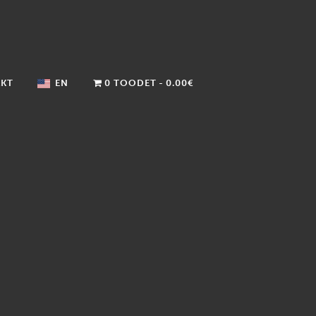
KT
EN
0 TOODET
0.00€