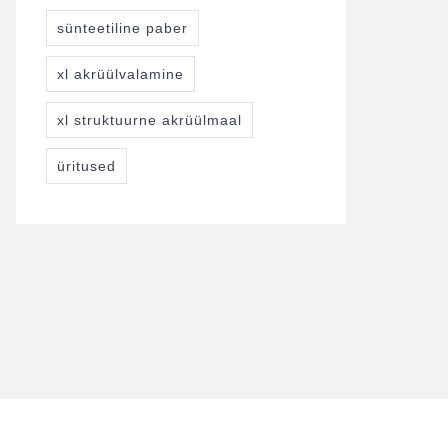
sünteetiline paber
xl akrüülvalamine
xl struktuurne akrüülmaal
üritused