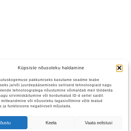
Küpsiste nõusoleku haldamine
sutuskogemuse pakkumiseks kasutame seadme teabe
seks ja/või juurdepääsemiseks selliseid tehnoloogiaid nagu
 Nende tehnoloogiatega nõustumine võimaldab meil töödelda
agu sirvimiskäitumine või kordumatud ID-d sellel saidil.
mitteandmine või nõusoleku tagasivõtmine võib teatud
e ja funktsioone negatiivselt mõjutada.
tame liituda meie uudiskirjaga.
õustu
Keela
Vaata eelistusi