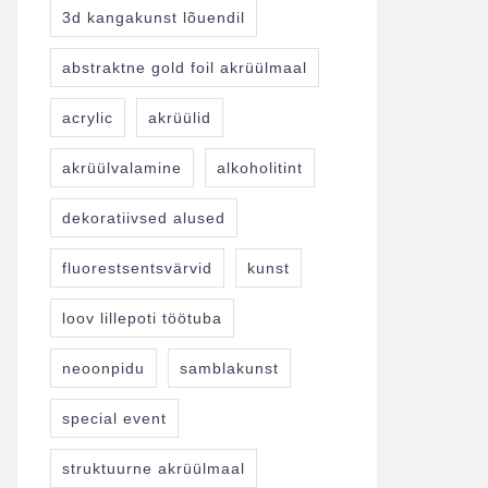
3d kangakunst lõuendil
abstraktne gold foil akrüülmaal
acrylic
akrüülid
akrüülvalamine
alkoholitint
dekoratiivsed alused
fluorestsentsvärvid
kunst
loov lillepoti töötuba
neoonpidu
samblakunst
special event
struktuurne akrüülmaal