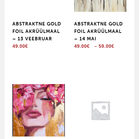
ABSTRAKTNE GOLD
ABSTRAKTNE GOLD
FOIL AKRÜÜLMAAL
FOIL AKRÜÜLMAAL
– 13 VEEBRUAR
– 14 MAI
Hinnava
49.00
€
49.00
€
–
59.00
€
49.00€
kuni
59.00€