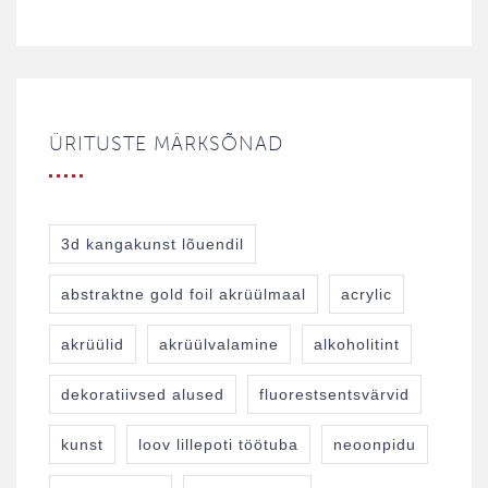
ÜRITUSTE MÄRKSÕNAD
3d kangakunst lõuendil
abstraktne gold foil akrüülmaal
acrylic
akrüülid
akrüülvalamine
alkoholitint
dekoratiivsed alused
fluorestsentsvärvid
kunst
loov lillepoti töötuba
neoonpidu