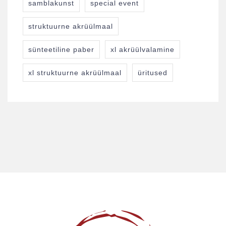
samblakunst
special event
struktuurne akrüülmaal
sünteetiline paber
xl akrüülvalamine
xl struktuurne akrüülmaal
üritused