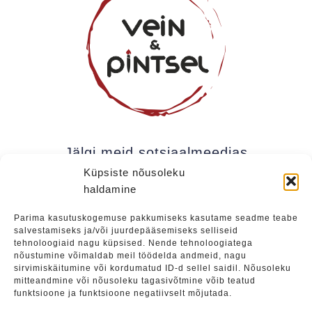
Jälgi meid sotsiaalmeedias
Küpsiste nõusoleku
haldamine
Kui soovite olla kursis meie uudistega (uued
Parima kasutuskogemuse pakkumiseks kasutame seadme teabe
salvestamiseks ja/või juurdepääsemiseks selliseid
üritused, eripakkumised jne), soovitame liituda
tehnoloogiaid nagu küpsised. Nende tehnoloogiatega
meie uudiskirjaga.
nõustumine võimaldab meil töödelda andmeid, nagu
sirvimiskäitumine või kordumatud ID-d sellel saidil. Nõusoleku
mitteandmine või nõusoleku tagasivõtmine võib teatud
funktsioone ja funktsioone negatiivselt mõjutada.
Liitu