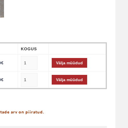
D
KOGUS
0
€
Välja müüdud
0
€
Välja müüdud
tade arv on piiratud.