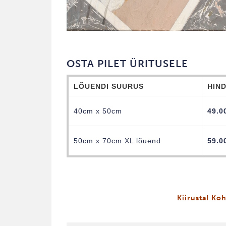
OSTA PILET ÜRITUSELE
LÕUENDI SUURUS
HIN
40cm x 50cm
49.0
50cm x 70cm XL lõuend
59.0
Kiirusta! Koh