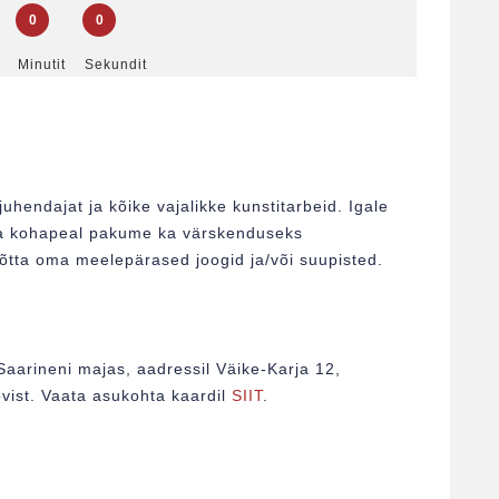
0
0
Minutit
Sekundit
uhendajat ja kõike vajalikke kunstitarbeid. Igale
s ja kohapeal pakume ka värskenduseks
võtta oma meelepärased joogid ja/või suupisted.
Saarineni majas, aadressil Väike-Karja 12,
vist. Vaata asukohta kaardil
SIIT
.