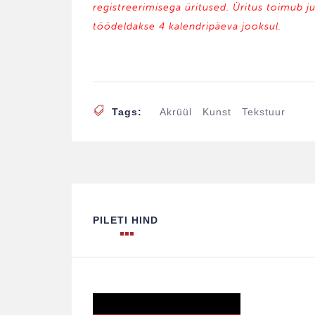
registreerimisega üritused. Üritus toimub j
töödeldakse 4 kalendripäeva jooksul.
Tags:
Akrüül
Kunst
Tekstuur
PILETI HIND