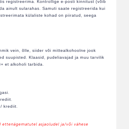
s registreerima. Kontrollige e-posti kinnitust (võib
a ainult sularahas. Samuti saate registreerida kui
streerimata külaliste kohad on piiratud, seega
mik vein, õlle, siider või mittealkohoolne jook
ed suupisted. Klaasid, pudeliavajad ja muu tarvilik
 et alkoholi tarbida.
gasi.
ediit.
 krediit.
d ettenägematutel asjaoludel ja/või vähese