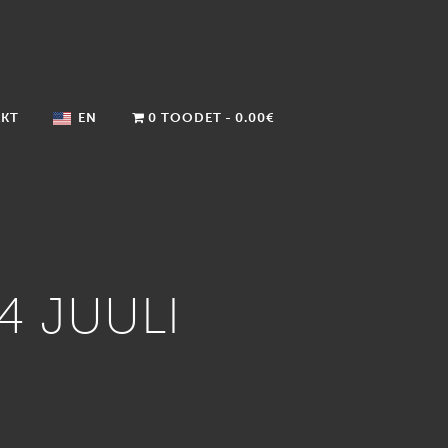
KT
EN
0 TOODET
0.00€
4 JUULI