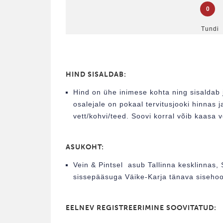
0
Tundi
HIND SISALDAB:
Hind on ühe inimese kohta ning sisaldab j
osalejale on pokaal tervitusjooki hinna
vett/kohvi/teed. Soovi korral võib kaasa 
ASUKOHT:
Vein & Pintsel asub Tallinna kesklinnas, 
sissepääsuga Väike-Karja tänava sisehoo
EELNEV REGISTREERIMINE SOOVITATUD: