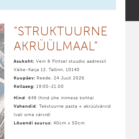
“STRUK­TUURNE
AKRÜÜL­­MAAL”
Asukoht:
Vein & Pintsel stuudio aadressil
Väike-Karja 12, Tallinn, 10140
Kuupäev:
Reede, 24 Juuli 2026
Kellaaeg:
19.00-21.00
Hind
: €49 (hind ühe inimese kohta)
Vahendid
: Tekstuurne pasta + akrüülvärvid
(vali oma värvid)
Lõuendi suurus:
40cm x 50cm