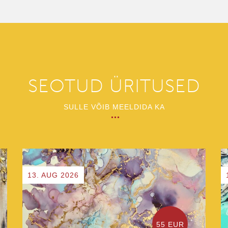
SEOTUD ÜRITUSED
SULLE VÕIB MEELDIDA KA
13. AUG 2026
55 EUR