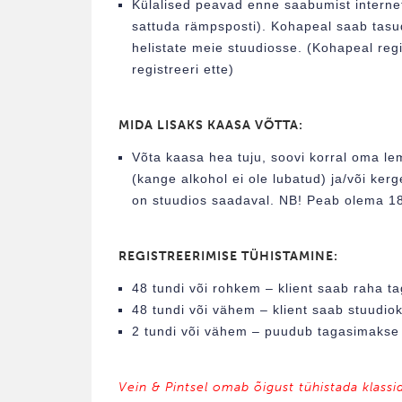
Külalised peavad enne saabumist interneti
sattuda rämpsposti). Kohapeal saab tasud
helistate meie stuudiosse. (Kohapeal regi
registreeri ette)
MIDA LISAKS KAASA VÕTTA:
Võta kaasa hea tuju, soovi korral oma lem
(kange alkohol ei ole lubatud) ja/või kerg
on stuudios saadaval. NB! Peab olema 18+
REGISTREERIMISE TÜHISTAMINE:
48 tundi või rohkem – klient saab raha ta
48 tundi või vähem – klient saab stuudiokr
2 tundi või vähem – puudub tagasimakse /
Vein & Pintsel omab õigust tühistada klassi