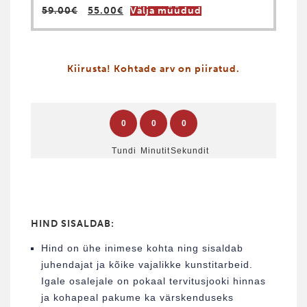
Algne
Praegune
59.00
€
55.00
€
Välja müüdud
hind
hind
oli:
on:
59.00€.
55.00€.
Kiirusta! Kohtade arv on piiratud.
0
0
0
Tundi
Minutit
Sekundit
HIND SISALDAB:
Hind on ühe inimese kohta ning sisaldab
juhendajat ja kõike vajalikke kunstitarbeid.
Igale osalejale on pokaal tervitusjooki hinnas
ja kohapeal pakume ka värskenduseks