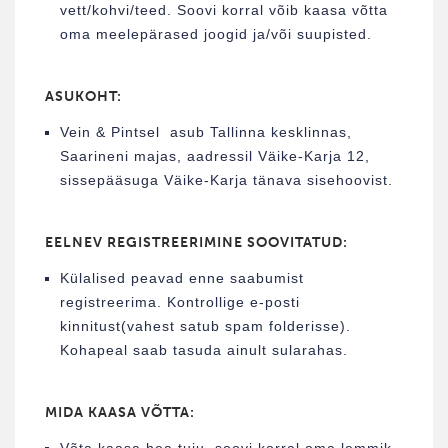
vett/kohvi/teed. Soovi korral võib kaasa võtta
oma meelepärased joogid ja/või suupisted.
ASUKOHT:
Vein & Pintsel asub Tallinna kesklinnas,
Saarineni majas, aadressil Väike-Karja 12,
sissepääsuga Väike-Karja tänava sisehoovist.
EELNEV REGISTREERIMINE SOOVITATUD:
Külalised peavad enne saabumist
registreerima. Kontrollige e-posti
kinnitust(vahest satub spam folderisse).
Kohapeal saab tasuda ainult sularahas.
MIDA KAASA VÕTTA:
Võta kaasa hea tuju, soovi korral oma lemmik