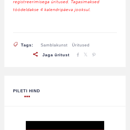
registreerimisega üritused. Tagasimaksed
töödeldakse 4 kalendripäeva jooksul.
Tags:
Samblakunst
Üritused
Jaga üritust
PILETI HIND