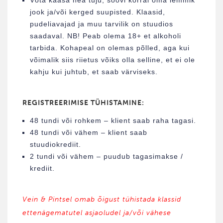
jook ja/või kerged suupisted. Klaasid,
pudeliavajad ja muu tarvilik on stuudios
saadaval. NB! Peab olema 18+ et alkoholi
tarbida. Kohapeal on olemas põlled, aga kui
võimalik siis riietus võiks olla selline, et ei ole
kahju kui juhtub, et saab värviseks.
REGISTREERIMISE TÜHISTAMINE:
48 tundi või rohkem – klient saab raha tagasi.
48 tundi või vähem – klient saab
stuudiokrediit.
2 tundi või vähem – puudub tagasimakse /
krediit.
Vein & Pintsel omab õigust tühistada klassid
ettenägematutel asjaoludel ja/või vähese