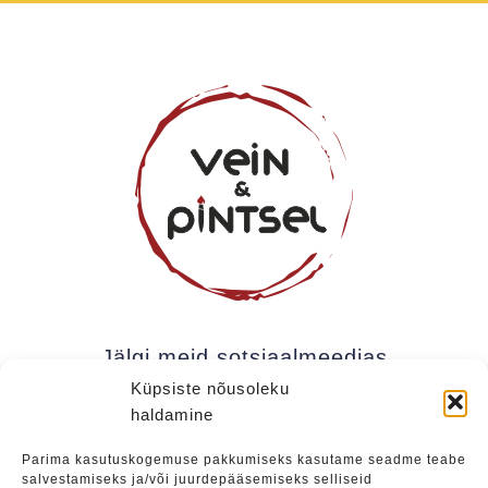
Jälgi meid sotsiaalmeedias
Küpsiste nõusoleku
haldamine
Kui soovite olla kursis meie uudistega (uued
Parima kasutuskogemuse pakkumiseks kasutame seadme teabe
salvestamiseks ja/või juurdepääsemiseks selliseid
üritused, eripakkumised jne), soovitame liituda