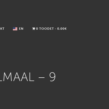
KT
EN
0 TOODET
0.00€
MAAL – 9