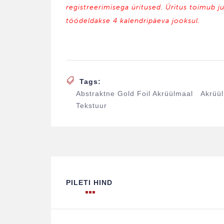
registreerimisega üritused. Üritus toimub j
töödeldakse 4 kalendripäeva jooksul.
Tags:
Abstraktne Gold Foil Akrüülmaal
Akrüül
Tekstuur
PILETI HIND