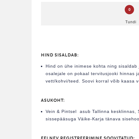
0
Tundi
HIND SISALDAB:
Hind on ühe inimese kohta ning sisaldab j
osalejale on pokaal tervitusjooki hinna
vett/kohvi/teed. Soovi korral võib kaasa 
ASUKOHT:
Vein & Pintsel asub Tallinna kesklinnas, 
sissepääsuga Väike-Karja tänava sisehoo
EELNEV REGISTREERIMINE SOOVITATUD: