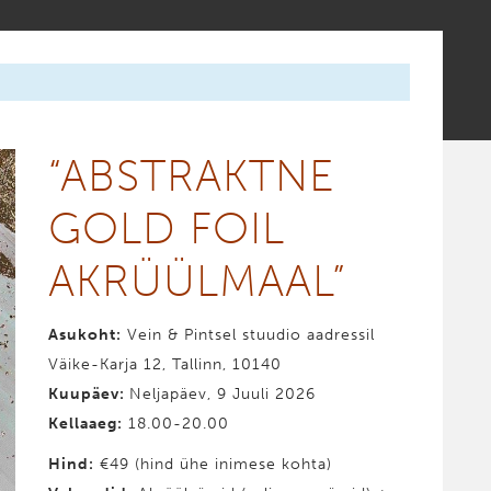
“ABST­RAKT­NE
GOLD FOIL
AKRÜÜL­MAAL”
Asukoht:
Vein & Pintsel stuudio aadressil
Väike-Karja 12, Tallinn, 10140
Kuupäev:
Neljapäev, 9 Juuli 2026
Kellaaeg:
18.00-20.00
Hind:
€49 (hind ühe inimese kohta)