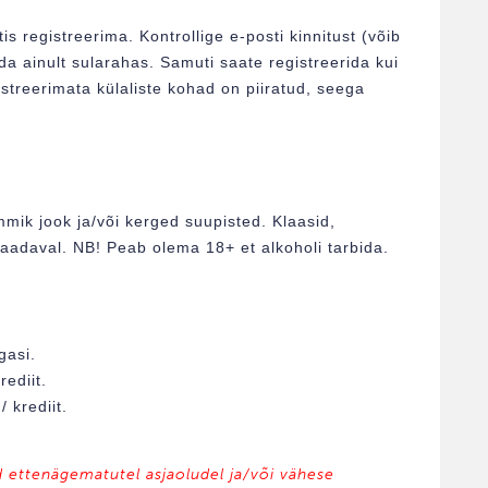
s registreerima. Kontrollige e-posti kinnitust (võib
a ainult sularahas. Samuti saate registreerida kui
streerimata külaliste kohad on piiratud, seega
mik jook ja/või kerged suupisted. Klaasid,
saadaval. NB! Peab olema 18+ et alkoholi tarbida.
gasi.
ediit.
 krediit.
d ettenägematutel asjaoludel ja/või vähese