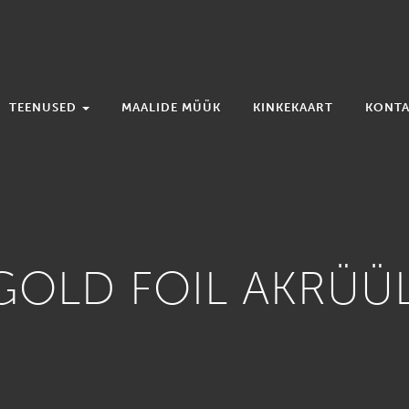
TEENUSED
MAALIDE MÜÜK
KINKEKAART
KONTA
GOLD FOIL AKRÜÜL