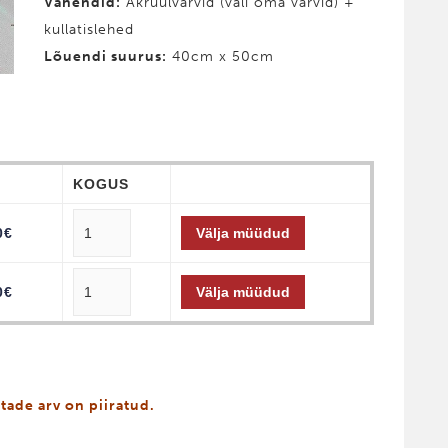
Vahendid:
Akrüülvärvid (vali oma värvid) +
kullatislehed
Lõuendi suurus:
40cm x 50cm
D
KOGUS
0
€
Välja müüdud
0
€
Välja müüdud
tade arv on piiratud.