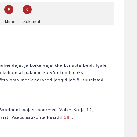
0
0
Minutit
Sekundit
uhendajat ja kõike vajalikke kunstitarbeid. Igale
s ja kohapeal pakume ka värskenduseks
võtta oma meelepärased joogid ja/või suupisted.
Saarineni majas, aadressil Väike-Karja 12,
vist. Vaata asukohta kaardil
SIIT
.