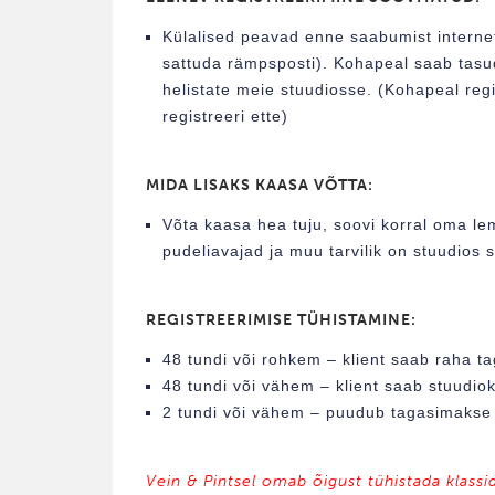
Külalised peavad enne saabumist interneti
sattuda rämpsposti). Kohapeal saab tasud
helistate meie stuudiosse. (Kohapeal regi
registreeri ette)
MIDA LISAKS KAASA VÕTTA:
Võta kaasa hea tuju, soovi korral oma lem
pudeliavajad ja muu tarvilik on stuudios 
REGISTREERIMISE TÜHISTAMINE:
48 tundi või rohkem – klient saab raha ta
48 tundi või vähem – klient saab stuudiokr
2 tundi või vähem – puudub tagasimakse /
Vein & Pintsel omab õigust tühistada klassi