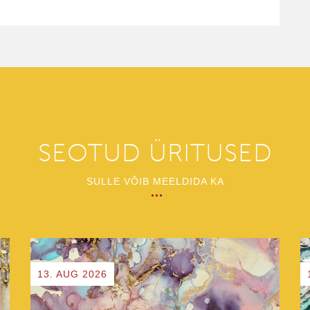
SEOTUD ÜRITUSED
SULLE VÕIB MEELDIDA KA
13. AUG 2026